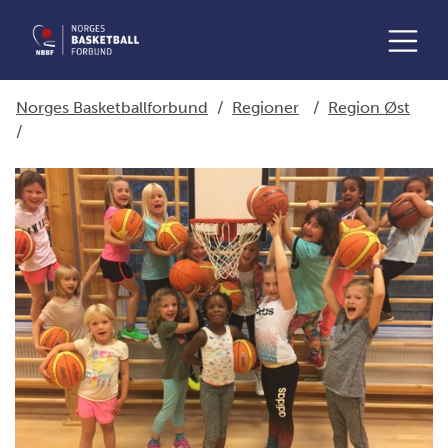
Norges Basketballforbund
/
Regioner
/
Region Øst
/