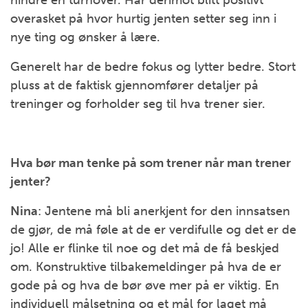
hindre en turnover. Har derimot blitt positivt
overasket på hvor hurtig jenten setter seg inn i
nye ting og ønsker å lære.
Generelt har de bedre fokus og lytter bedre. Stort
pluss at de faktisk gjennomfører detaljer på
treninger og forholder seg til hva trener sier.
Hva bør man tenke på som trener når man trener
jenter?
Nina
: Jentene må bli anerkjent for den innsatsen
de gjør, de må føle at de er verdifulle og det er de
jo! Alle er flinke til noe og det må de få beskjed
om. Konstruktive tilbakemeldinger på hva de er
gode på og hva de bør øve mer på er viktig. En
individuell målsetning og et mål for laget må