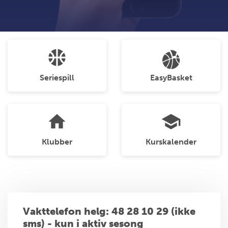
sports_basketball
Seriespill
EasyBasket
home
school
Klubber
Kurskalender
Vakttelefon helg: 48 28 10 29 (ikke
sms) - kun i aktiv sesong