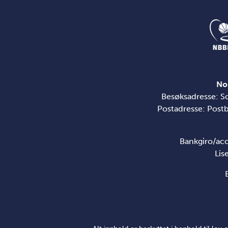
No
Besøksadresse: S
Postadresse: Post
Bankgiro/ac
Lis