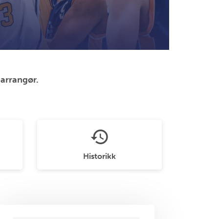
 arrangør.
history
Historikk