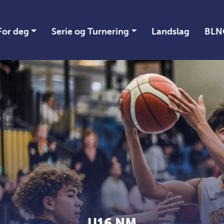
For deg
Serie og Turnering
Landslag
BLN
U16 NM