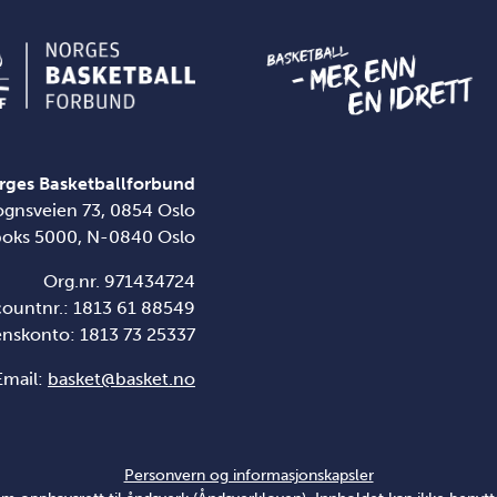
rges Basketballforbund
ognsveien 73, 0854 Oslo
boks 5000, N-0840 Oslo
Org.nr. 971434724
countnr.: 1813 61 88549
enskonto:
1813 73 25337
Email:
basket@basket.no
Personvern og informasjonskapsler