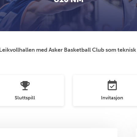
 Leikvollhallen med Asker Basketball Club som teknisk
emoji_events
event_available
Sluttspill
Invitasjon