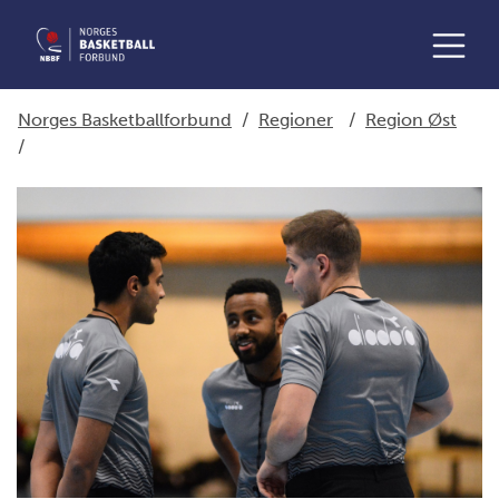
Norges Basketballforbund
/
Regioner
/
Region Øst
/