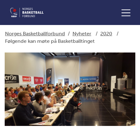
Norges Basketballforbund
/
Nyheter
/
2020
/
Følgende kan møte på Basketballtinget