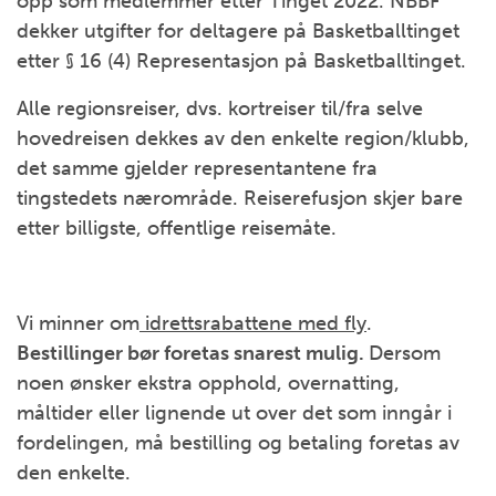
opp som medlemmer etter Tinget 2022. NBBF
dekker utgifter for deltagere på Basketballtinget
etter § 16 (4) Representasjon på Basketballtinget.
Alle regionsreiser, dvs. kortreiser til/fra selve
hovedreisen dekkes av den enkelte region/klubb,
det samme gjelder representantene fra
tingstedets nærområde. Reiserefusjon skjer bare
etter billigste, offentlige reisemåte.
Vi minner om
idrettsrabattene med fly
.
Bestillinge
r bør foretas snarest mulig.
Dersom
noen ønsker ekstra opphold, overnatting,
måltider eller lignende ut over det som inngår i
fordelingen, må bestilling og betaling foretas av
den enkelte.