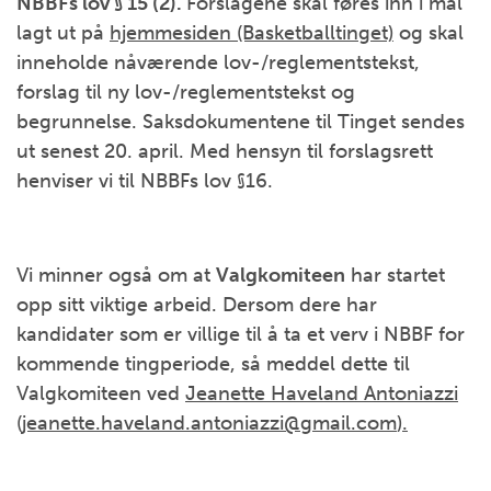
NBBFs lov § 15 (2).
Forslagene skal føres inn i mal
lagt ut på
hjemmesiden (Basketballtinget)
og skal
inneholde nåværende lov-/reglementstekst,
forslag til ny lov-/reglementstekst og
begrunnelse. Saksdokumentene til Tinget sendes
ut senest 20. april. Med hensyn til forslagsrett
henviser vi til NBBFs lov §16.
Vi minner også om at
Valgkomiteen
har startet
opp sitt viktige arbeid. Dersom dere har
kandidater som er villige til å ta et verv i NBBF for
kommende tingperiode, så meddel dette til
Valgkomiteen ved
Jeanette Haveland Antoniazzi
(
jeanette.haveland.antoniazzi@gmail.com
)
.