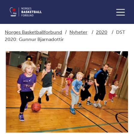
Norges Basketballforbund
/
Nyheter
/
2020
/
DST
2020: Gunnur Bjarnadottir