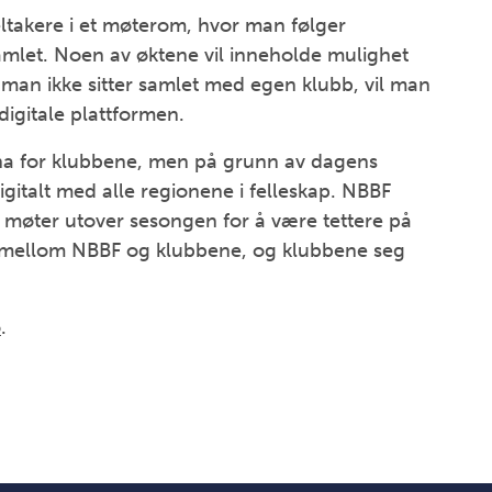
ltakere i et møterom, hvor man følger
amlet. Noen av øktene vil inneholde mulighet
man ikke sitter samlet med egen klubb, vil man
 digitale plattformen.
ena for klubbene, men på grunn av dagens
igitalt med alle regionene i felleskap. NBBF
ale møter utover sesongen for å være tettere på
g mellom NBBF og klubbene, og klubbene seg
o
.