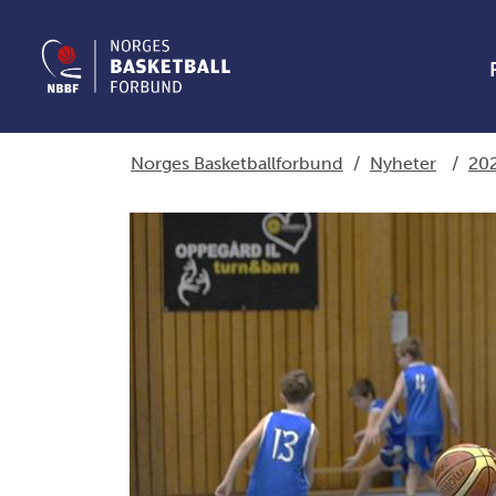
Norges Basketballforbund
/
Nyheter
/
20