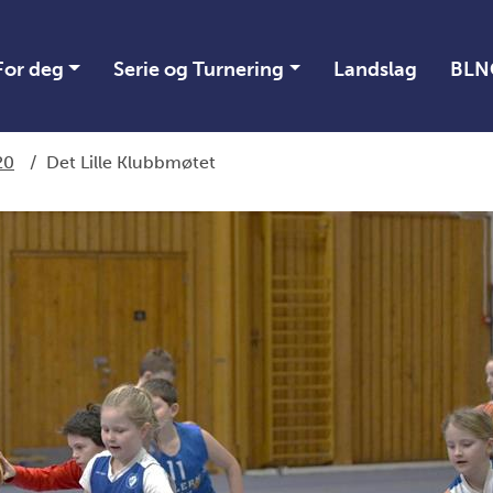
For deg
Serie og Turnering
Landslag
BLN
20
/
Det Lille Klubbmøtet