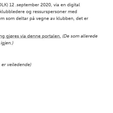
(DLK) 12 .september 2020, via en digital
e klubbledere og ressurspersoner med
vem som deltar på vegne av klubben, det er
g gjøres via denne portalen.
(De som allerede
igjen.)
e er veiledende)