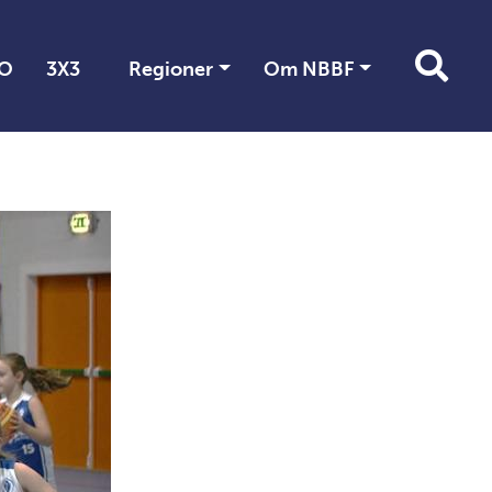
O
3X3
Regioner
Om NBBF