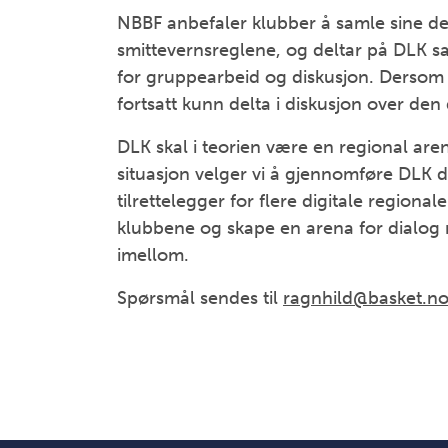
NBBF anbefaler klubber å samle sine de
smittevernsreglene, og deltar på DLK s
for gruppearbeid og diskusjon. Dersom 
fortsatt kunn delta i diskusjon over den
DLK skal i teorien være en regional ar
situasjon velger vi å gjennomføre DLK d
tilrettelegger for flere digitale region
klubbene og skape en arena for dialo
imellom.
Spørsmål sendes til
ragnhild@basket.n