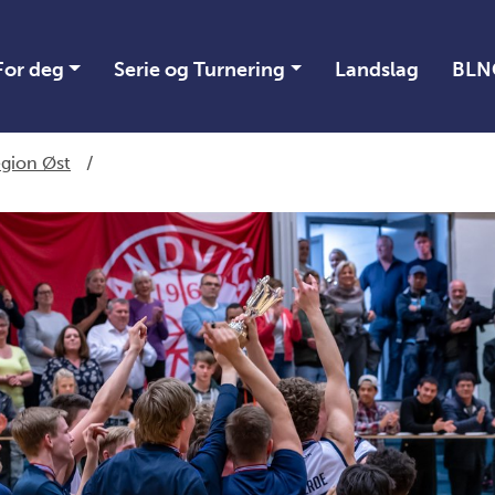
For deg
Serie og Turnering
Landslag
BLN
gion Øst
/