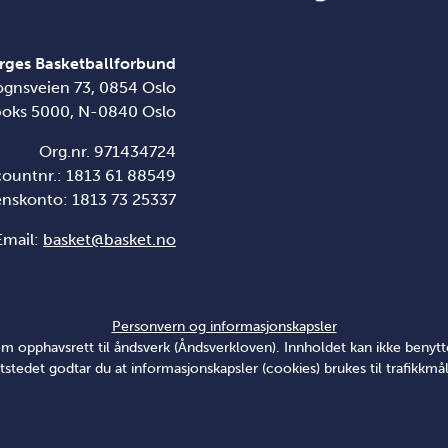
rges Basketballforbund
ognsveien 73, 0854 Oslo
boks 5000, N-0840 Oslo
Org.nr. 971434724
countnr.: 1813 61 88549
enskonto:
1813 73 25337
Email:
basket@basket.no
Personvern og informasjonskapsler
v om opphavsrett til åndsverk (Åndsverkloven). Innholdet kan ikke ben
tstedet godtar du at informasjonskapsler (cookies) brukes til trafikkmål