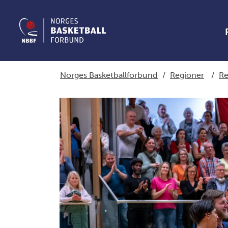
Norges Basketballforbund
/
Regioner
/
Re