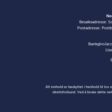
No
Besøksadresse: S
Postadresse: Post
Bankgiro/ac
Lis
Alt innhold er beskyttet i henhold til lo
idrettsforbund. Ved å bruke dette net