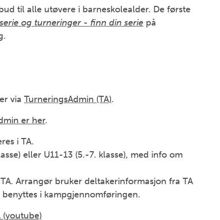
bud til alle utøvere i barneskolealder. De første
serie og turneringer
-
finn din serie
på
g.
er via
TurneringsAdmin (TA)
.
dmin er her
.
res i TA.
asse) eller U11-13 (5.-7. klasse), med info om
 TA. Arrangør bruker deltakerinformasjon fra TA
om benyttes i kampgjennomføringen.
A (youtube)