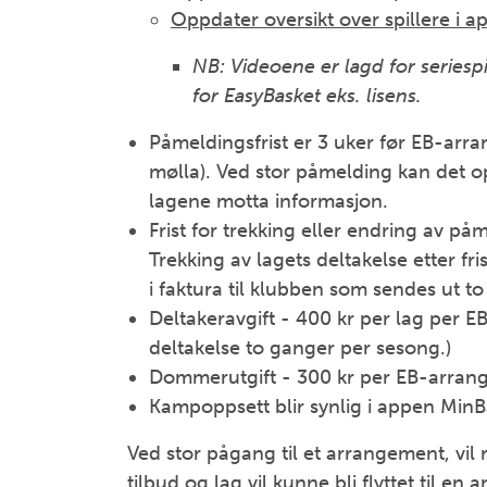
Oppdater oversikt over spillere i 
NB: Videoene er lagd for seriespi
for EasyBasket eks. lisens.
Påmeldingsfrist er 3 uker før EB-arra
mølla). Ved stor påmelding kan det opp
lagene motta informasjon.
Frist for trekking eller endring av p
Trekking av lagets deltakelse etter fri
i faktura til klubben som sendes ut t
Deltakeravgift - 400 kr per lag per E
deltakelse to ganger per sesong.)
Dommerutgift - 300 kr per EB-arrang
Kampoppsett blir synlig i appen MinB
Ved stor pågang til et arrangement, vil 
tilbud og lag vil kunne bli flyttet til e