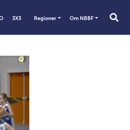
O
3X3
Regioner
Om NBBF