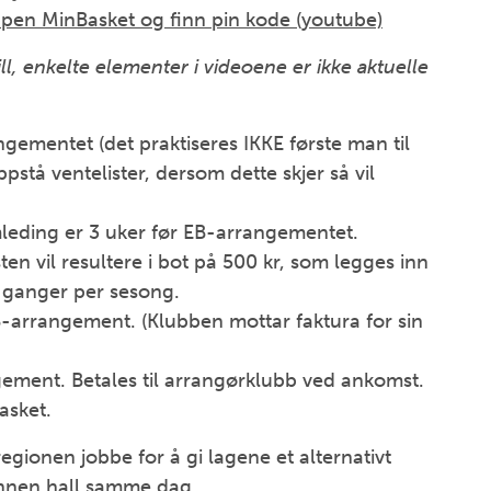
appen MinBasket og finn pin kode (youtube)
ll, enkelte elementer i videoene er ikke aktuelle
ngementet (det praktiseres IKKE første man til
stå ventelister, dersom dette skjer så vil
åmleding er 3 uker før EB-arrangementet.
sten vil resultere i bot på 500 kr, som legges inn
o ganger per sesong.
B-arrangement. (Klubben mottar faktura for sin
ement. Betales til arrangørklubb ved ankomst.
asket.
regionen jobbe for å gi lagene et alternativt
n annen hall samme dag.