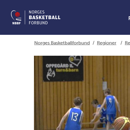
Norges Basketballforbund
/
Regioner
/
Re