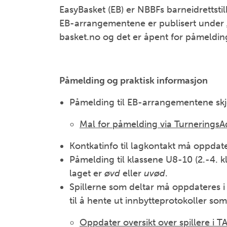
EasyBasket (EB) er NBBFs barneidrettstil
EB-arrangementene er publisert under
basket.no og det er åpent for påmeldin
Påmelding og praktisk informasjon
Påmelding til EB-arrangementene skj
Mal for påmelding via TurneringsA
Kontkatinfo til lagkontakt må oppdate
Påmelding til klassene U8-10 (2.-4. kl
laget er
øvd
eller
uvød
.
Spillerne som deltar må oppdateres i
til å hente ut innbytteprotokoller s
Oppdater oversikt over spillere i T