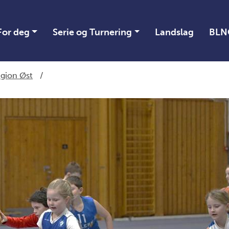
For deg
Serie og Turnering
Landslag
BLN
gion Øst
/