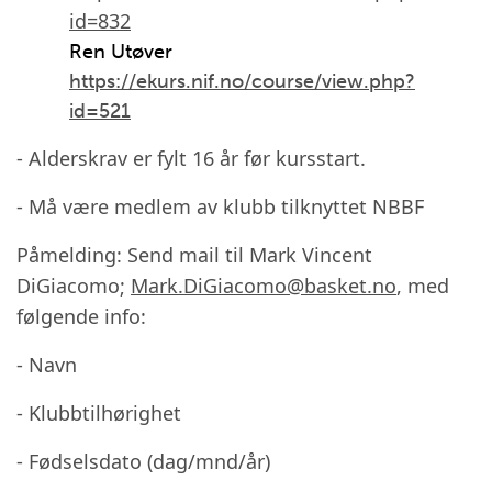
id=832
Ren Utøver
https://ekurs.nif.no/course/view.php?
id=521
-
Alderskrav er fylt 16 år før kursstart.
- Må være medlem av klubb tilknyttet NBBF
Påmelding: Send mail til Mark Vincent
DiGiacomo;
Mark.DiGiacomo@basket.no
, med
følgende info:
- Navn
- Klubbtilhørighet
- Fødselsdato (dag/mnd/år)