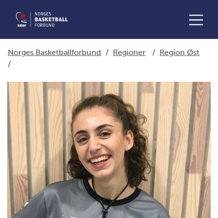
Norges Basketballforbund
/
Regioner
/
Region Øst
/