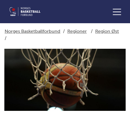
Norges Basketballforbund
/
Regioner
/
Region Øst
/