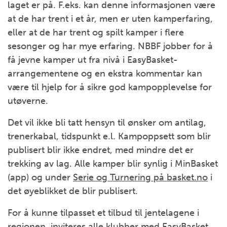
laget er på. F.eks. kan denne informasjonen være
at de har trent i et år, men er uten kamperfaring,
eller at de har trent og spilt kamper i flere
sesonger og har mye erfaring. NBBF jobber for å
få jevne kamper ut fra nivå i EasyBasket-
arrangementene og en ekstra kommentar kan
være til hjelp for å sikre god kampopplevelse for
utøverne.
Det vil ikke bli tatt hensyn til ønsker om antilag,
trenerkabal, tidspunkt e.l. Kampoppsett som blir
publisert blir ikke endret, med mindre det er
trekking av lag. Alle kamper blir synlig i MinBasket
(app) og under
Serie og Turnering på basket.no
i
det øyeblikket de blir publisert.
For å kunne tilpasset et tilbud til jentelagene i
regionen, inviteres alle klubber med EasyBasket