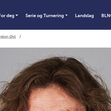
For deg
Serie og Turnering
Landslag
BLN
gion Øst
/