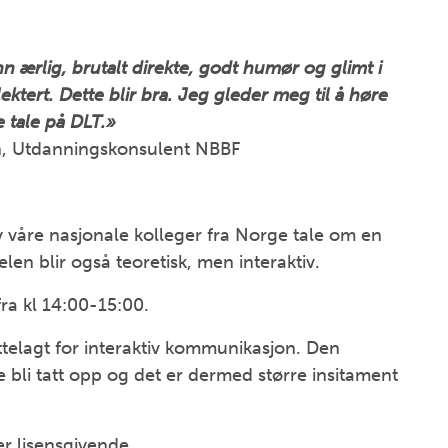
nn ærlig, brutalt direkte, godt humør og glimt i
ektert. Dette blir bra. Jeg gleder meg til å høre
 tale på DLT.»
, Utdanningskonsulent NBBF
v våre nasjonale kolleger fra Norge tale om en
en blir også teoretisk, men interaktiv.
fra kl 14:00-15:00.
ettelagt for interaktiv kommunikasjon. Den
e bli tatt opp og det er dermed større insitament
er lisensgivende.