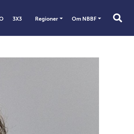
O
3X3
Regioner
Om NBBF