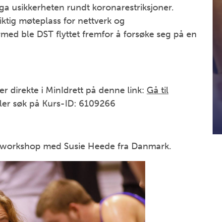
 pga usikkerheten rundt koronarestriksjoner.
iktig møteplass for nettverk og
rmed ble DST flyttet fremfor å forsøke seg på en
er direkte i MinIdrett på denne link:
Gå til
ler søk på Kurs-ID: 6109266
og workshop med Susie Heede fra Danmark.