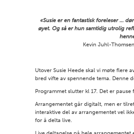
«Susie er en fantastisk foreleser … dø
øyet. Og så er hun samtidig utrolig refl
henne
Kevin Juhl-Thomsen
Utover Susie Heede skal vi møte flere a
bred vifte av spennende tema. Denne del
Programmet slutter kl 17. Det er pause 
Arrangementet går digitalt, men er tilr
interaktive del av arrangementet vel ikk
for å delta live.
Live deltagelse på hele arrangementet 