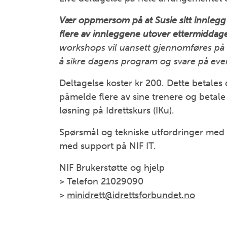
Vær oppmersom på at Susie sitt innlegg v
flere av innleggene utover ettermiddage
workshops vil uansett gjennomføres på n
å sikre dagens program og svare på ev
Deltagelse koster kr 200. Dette betales d
påmelde flere av sine trenere og betale 
løsning på Idrettskurs (IKu).
Spørsmål og tekniske utfordringer med Mi
med support på NIF IT.
NIF Brukerstøtte og hjelp
> Telefon 21029090
>
minidrett@idrettsforbundet.no