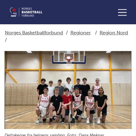
Norges Basketballforbund
/
Regioner
/
Region Nord
/
Deltakerne fra helgens samling. Foto: Dana Meknas.