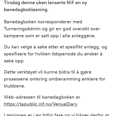
Tirsdag denne uken lanserte NIF en ny
banedagbokløsning.
Banedagboken korresponderer med
TurneringsAdmin og gir en god oversikt over
kampene som er satt opp i alle anleggene.
Du kan velge å søke etter et spesifikt anlegg, og
spesifisere for hvilken tidsperiode du ønsker å
søke opp.
Dette verktøyet vil kunne bidra til å gjøre
prosessene omkring omberamming enklere for
klubbene.
Web-adressen til banedagboken er
https://tapublic.nif.no/VenueDiary
Løsningen er i en tidlig fase og vi håper derfor at