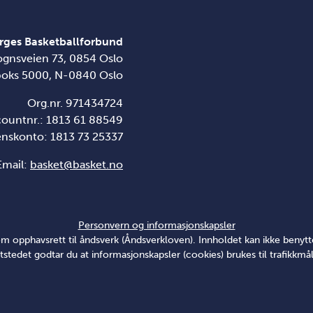
rges Basketballforbund
ognsveien 73, 0854 Oslo
boks 5000, N-0840 Oslo
Org.nr. 971434724
countnr.: 1813 61 88549
enskonto:
1813 73 25337
Email:
basket@basket.no
Personvern og informasjonskapsler
v om opphavsrett til åndsverk (Åndsverkloven). Innholdet kan ikke ben
tstedet godtar du at informasjonskapsler (cookies) brukes til trafikkmål