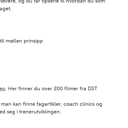
øvere, og du får tipsene til hvordan du som
laget.
til møllen prinsipp
meo
. Her finner du over 200 filmer fra DST
man kan finne fagartikler, coach clinics og
d seg i trenerutviklingen.