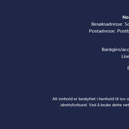
No
Besøksadresse: S
Postadresse: Post
Bankgiro/ac
Lis
Alt innhold er beskyttet i henhold til lo
idrettsforbund. Ved å bruke dette net