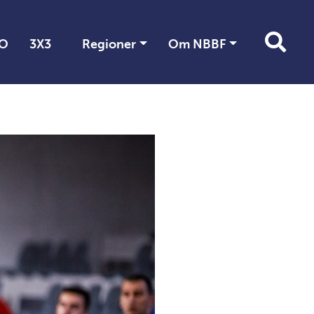
O
3X3
Regioner
Om NBBF