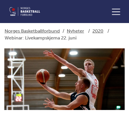
Norges Basketballforbund
/
Nyheter
/
2020
/
Webinar: Livekampskjema 22. juni