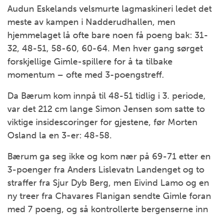
Audun Eskelands velsmurte lagmaskineri ledet det
meste av kampen i Nadderudhallen, men
hjemmelaget lå ofte bare noen få poeng bak: 31-
32, 48-51, 58-60, 60-64. Men hver gang sørget
forskjellige Gimle-spillere for å ta tilbake
momentum – ofte med 3-poengstreff.
Da Bærum kom innpå til 48-51 tidlig i 3. periode,
var det 212 cm lange Simon Jensen som satte to
viktige insidescoringer for gjestene, før Morten
Osland la en 3-er: 48-58.
Bærum ga seg ikke og kom nær på 69-71 etter en
3-poenger fra Anders Lislevatn Landenget og to
straffer fra Sjur Dyb Berg, men Eivind Lamo og en
ny treer fra Chavares Flanigan sendte Gimle foran
med 7 poeng, og så kontrollerte bergenserne inn