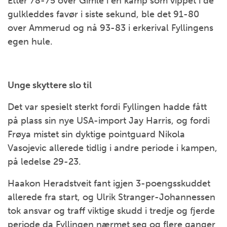
Etter 78-75 over Gimle i en kamp som vippet i de
gulkleddes favør i siste sekund, ble det 91-80
over Ammerud og nå 93-83 i erkerival Fyllingens
egen hule.
Unge skyttere slo til
Det var spesielt sterkt fordi Fyllingen hadde fått
på plass sin nye USA-import Jay Harris, og fordi
Frøya mistet sin dyktige pointguard Nikola
Vasojevic allerede tidlig i andre periode i kampen,
på ledelse 29-23.
Haakon Heradstveit fant igjen 3-poengsskuddet
allerede fra start, og Ulrik Stranger-Johannessen
tok ansvar og traff viktige skudd i tredje og fjerde
periode da Fyllingen nærmet seg og flere ganger