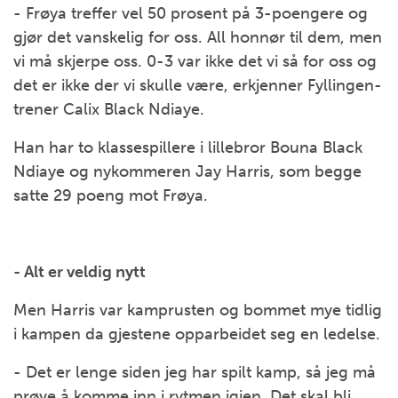
- Frøya treffer vel 50 prosent på 3-poengere og
gjør det vanskelig for oss. All honnør til dem, men
vi må skjerpe oss. 0-3 var ikke det vi så for oss og
det er ikke der vi skulle være, erkjenner Fyllingen-
trener Calix Black Ndiaye.
Han har to klassespillere i lillebror Bouna Black
Ndiaye og nykommeren Jay Harris, som begge
satte 29 poeng mot Frøya.
- Alt er veldig nytt
Men Harris var kamprusten og bommet mye tidlig
i kampen da gjestene opparbeidet seg en ledelse.
- Det er lenge siden jeg har spilt kamp, så jeg må
prøve å komme inn i rytmen igjen. Det skal bli