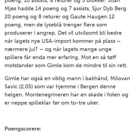
poeng, 10 assists, 8 returer og 3 blokker. Stian
Mjøs hadde 14 poeng og 7 assists, Sjur Dyb Berg
20 poeng og 8 returer og Gaute Haugen 12
poeng, men de lyseblå trenger flere som
produserer i angrep. Det vil utvilsomt bli bedre
når lagets nye USA-import kommer på plass –
nærmere jul? – og når lagets mange unge
spillere får enda mer erfaring. Mot en så tøff
motstander som Gimle kom de mindre til sin rett.
Gimle har også en viktig mann i bakhånd, Milovan
Savic (2,05) som var hjemme i Bergen denne
helgen. Montenegrineren har en skade i foten og
er neppe spilleklar før om to-tre uker.
Poengscorere: