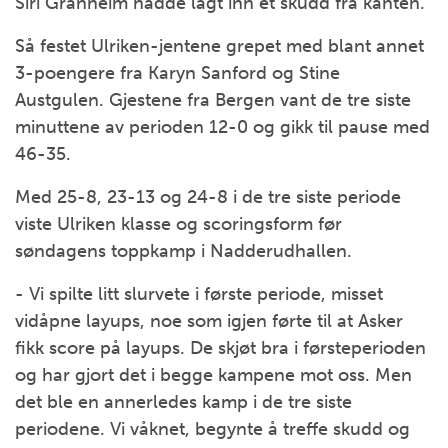
Siri Granheim hadde lagt inn et skudd fra kanten.
Så festet Ulriken-jentene grepet med blant annet
3-poengere fra Karyn Sanford og Stine
Austgulen. Gjestene fra Bergen vant de tre siste
minuttene av perioden 12-0 og gikk til pause med
46-35.
Med 25-8, 23-13 og 24-8 i de tre siste periode
viste Ulriken klasse og scoringsform før
søndagens toppkamp i Nadderudhallen.
- Vi spilte litt slurvete i første periode, misset
vidåpne layups, noe som igjen førte til at Asker
fikk score på layups. De skjøt bra i førsteperioden
og har gjort det i begge kampene mot oss. Men
det ble en annerledes kamp i de tre siste
periodene. Vi våknet, begynte å treffe skudd og