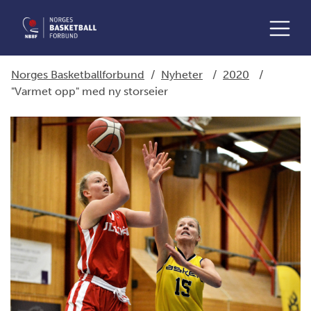
Norges Basketballforbund
/
Nyheter
/
2020
/
"Varmet opp" med ny storseier