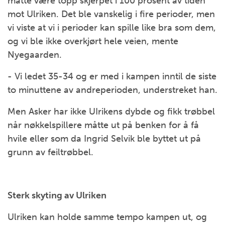
måtte være topp skjerpet i 100 prosent av tiden
mot Ulriken. Det ble vanskelig i fire perioder, men
vi viste at vi i perioder kan spille like bra som dem,
og vi ble ikke overkjørt hele veien, mente
Nyegaarden.
- Vi ledet 35-34 og er med i kampen inntil de siste
to minuttene av andreperioden, understreket han.
Men Asker har ikke UIrikens dybde og fikk trøbbel
når nøkkelspillere måtte ut på benken for å få
hvile eller som da Ingrid Selvik ble byttet ut på
grunn av feiltrøbbel.
Sterk skyting av Ulriken
Ulriken kan holde samme tempo kampen ut, og