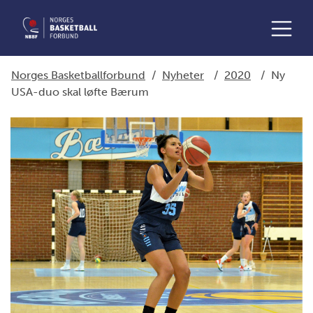
Norges Basketballforbund
/
Nyheter
/
2020
/
Ny
USA-duo skal løfte Bærum