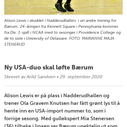
Alison Lewis i skuddet i Nadderudhallen, i sin andre trening for
Bærum. 24-åringen fra Kennett Square i Pennsylvania kommer
fra Div. 1-spill i NCAA med to sesonger i Providence College og
de to siste i University of Delaware. FOTO: MARIANNE MAJA
STENERUD
Ny USA-duo skal løfte Bærum
Skrevet av
Arild Sandven
•
29. september 2020
Alison Lewis er på plass i Nadderudhallen og
trener Ola Gravem Knutsen har fått grønt lys til å
hente inn en USA-import nummer to, som i
forrige sesong. Med gullekspert Mia Stenersen
(36) tilbake i ligaen ser Bærum unektelig ut som