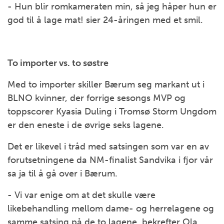
- Hun blir romkameraten min, så jeg håper hun er
god til å lage mat! sier 24-åringen med et smil.
To importer vs. to søstre
Med to importer skiller Bærum seg markant ut i
BLNO kvinner, der forrige sesongs MVP og
toppscorer Kyasia Duling i Tromsø Storm Ungdom
er den eneste i de øvrige seks lagene.
Det er likevel i tråd med satsingen som var en av
forutsetningene da NM-finalist Sandvika i fjor vår
sa ja til å gå over i Bærum.
- Vi var enige om at det skulle være
likebehandling mellom dame- og herrelagene og
samme satsing på de to lagene, bekrefter Ola