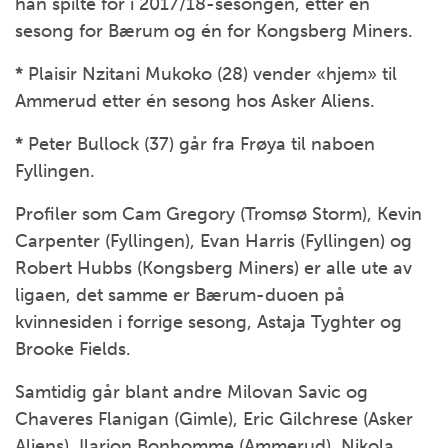
han spilte for i 2017/18-sesongen, etter én
sesong for Bærum og én for Kongsberg Miners.
*
Plaisir Nzitani Mukoko (28) vender «hjem» til
Ammerud etter én sesong hos Asker Aliens.
*
Peter Bullock (37) går fra Frøya til naboen
Fyllingen.
Profiler som Cam Gregory (Tromsø Storm), Kevin
Carpenter (Fyllingen), Evan Harris (Fyllingen) og
Robert Hubbs (Kongsberg Miners) er alle ute av
ligaen, det samme er Bærum-duoen på
kvinnesiden i forrige sesong, Astaja Tyghter og
Brooke Fields.
Samtidig går blant andre Milovan Savic og
Chaveres Flanigan (Gimle), Eric Gilchrese (Asker
Aliens), Ilarion Bonhomme (Ammerud), Nikola