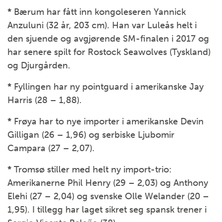
*
Bærum har fått inn kongoleseren Yannick
Anzuluni (32 år, 203 cm). Han var Luleås helt i
den sjuende og avgjørende SM-finalen i 2017 og
har senere spilt for Rostock Seawolves (Tyskland)
og Djurgården.
*
Fyllingen har ny pointguard i amerikanske Jay
Harris (28 – 1,88).
*
Frøya har to nye importer i amerikanske Devin
Gilligan (26 – 1,96) og serbiske Ljubomir
Campara (27 – 2,07).
*
Tromsø stiller med helt ny import-trio:
Amerikanerne Phil Henry (29 – 2,03) og Anthony
Elehi (27 – 2,04) og svenske Olle Welander (20 –
1,95). I tillegg har laget sikret seg spansk trener i