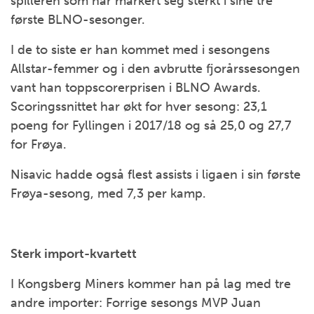
spilleren som har markert seg sterkt i sine tre
første BLNO-sesonger.
I de to siste er han kommet med i sesongens
Allstar-femmer og i den avbrutte fjorårssesongen
vant han toppscorerprisen i BLNO Awards.
Scoringssnittet har økt for hver sesong: 23,1
poeng for Fyllingen i 2017/18 og så 25,0 og 27,7
for Frøya.
Nisavic hadde også flest assists i ligaen i sin første
Frøya-sesong, med 7,3 per kamp.
Sterk import-kvartett
I Kongsberg Miners kommer han på lag med tre
andre importer: Forrige sesongs MVP Juan