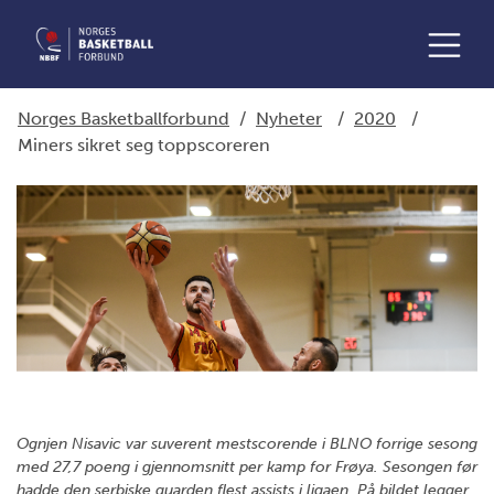
Norges Basketballforbund
/
Nyheter
/
2020
/
Miners sikret seg toppscoreren
Ognjen Nisavic var suverent mestscorende i BLNO forrige sesong
med 27,7 poeng i gjennomsnitt per kamp for Frøya. Sesongen før
hadde den serbiske guarden flest assists i ligaen. På bildet legger