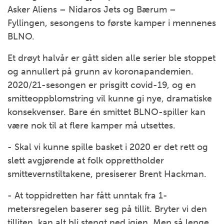
Asker Aliens – Nidaros Jets og Bærum –
Fyllingen, sesongens to første kamper i mennenes
BLNO.
Et drøyt halvår er gått siden alle serier ble stoppet
og annullert på grunn av koronapandemien.
2020/21-sesongen er prisgitt covid-19, og en
smitteoppblomstring vil kunne gi nye, dramatiske
konsekvenser. Bare én smittet BLNO-spiller kan
være nok til at flere kamper må utsettes.
- Skal vi kunne spille basket i 2020 er det rett og
slett avgjørende at folk opprettholder
smittevernstiltakene, presiserer Brent Hackman.
- At toppidretten har fått unntak fra 1-
metersregelen baserer seg på tillit. Bryter vi den
tilliten, kan alt bli stengt ned igjen. Men så lenge