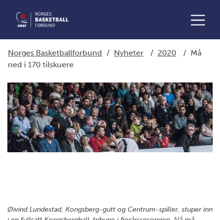
Norges Basketballforbund
/
Nyheter
/
2020
/
Må
ned i 170 tilskuere
Øivind Lundestad, Kongsberg-gutt og Centrum-spiller, stuper inn
i en fullsatt Kongsberghall-tribune i fjorårssesongen. Nå må