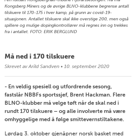
Kongsberg Miners og de øvrige BLNO-klubbene begrense antall
tilskuere til 170-175 i hver kamp, på grunn av covid-19-
situasjonen. Antallet tilskuere skal ikke overstige 200, men også
spillere og mulige dopingkontrollører må regnes inn og trekkes
fra i antallet. FOTO: ERIK BERGLUND
Må ned i 170 tilskuere
Skrevet av
Arild Sandven
•
10. september 2020
- En veldig spesiell og utfordrende sesong,
fastslår NBBFs sportssjef, Brent Hackman. Flere
BLNO-klubber må velge tøft når de skal ned i
rundt 170 tilskuere – og alle involverte må være
omhyggelige med å følge smittevernstiltakene.
Lørdag 3. oktober gjenåpner norsk basket med