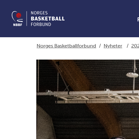
Norges Basketballforbund
/
Nyheter
/
20