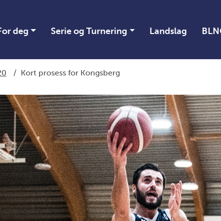
For deg
Serie og Turnering
Landslag
BLN
20
/
Kort prosess for Kongsberg