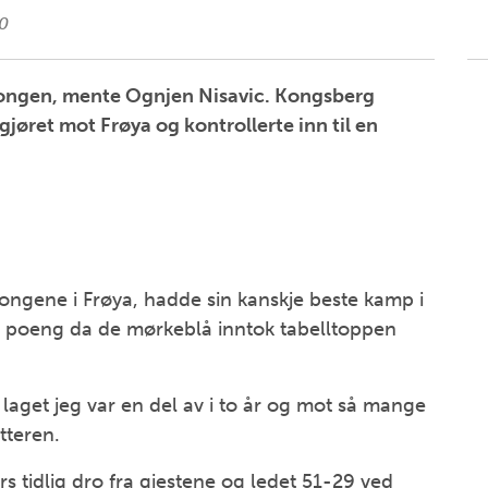
0
sesongen, mente Ognjen Nisavic. Kongsberg
jøret mot Frøya og kontrollerte inn til en
ongene i Frøya, hadde sin kanskje beste kamp i
 poeng da de mørkeblå inntok tabelltoppen
t laget jeg var en del av i to år og mot så mange
tteren.
rs tidlig dro fra gjestene og ledet 51-29 ved