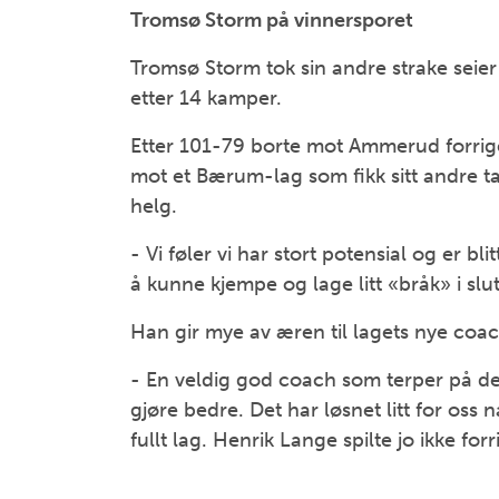
Tromsø Storm på vinnersporet
Tromsø Storm tok sin andre strake seier 
etter 14 kamper.
Etter 101-79 borte mot Ammerud forrige
mot et Bærum-lag som fikk sitt andre ta
helg.
- Vi føler vi har stort potensial og er b
å kunne kjempe og lage litt «bråk» i slu
Han gir mye av æren til lagets nye coac
- En veldig god coach som terper på det
gjøre bedre. Det har løsnet litt for oss
fullt lag. Henrik Lange spilte jo ikke f