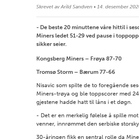
Skrevet av
Arild Sandven
•
14. desember 202
- De beste 20 minuttene våre hittil i 
Miners ledet 51-29 ved pause i toppoppg
sikker seier.
Kongsberg Miners – Frøya 87-70
Tromsø Storm – Bærum 77-66
Nisavic som spilte de to foregående ses
Miners-trøya og ble toppscorer med 24
gjestene hadde hatt til låns i et døgn.
- Det er en merkelig følelse å spille mo
venner, innrømmet den serbiske storsky
30-åringen fikk en sentral rolle da Mine