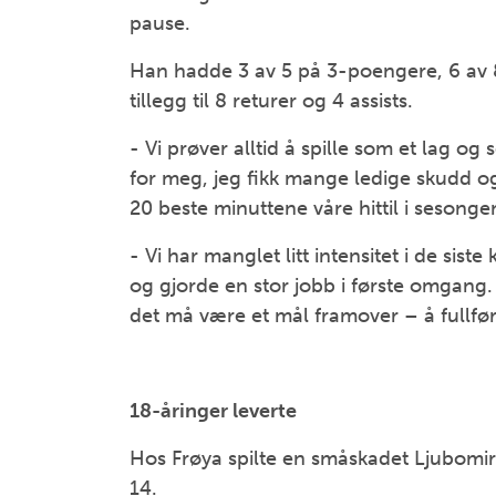
pause.
Han hadde 3 av 5 på 3-poengere, 6 av 8 
tillegg til 8 returer og 4 assists.
- Vi prøver alltid å spille som et lag og
for meg, jeg fikk mange ledige skudd og v
20 beste minuttene våre hittil i sesong
- Vi har manglet litt intensitet i de s
og gjorde en stor jobb i første omgang. S
det må være et mål framover – å fullfø
18-åringer leverte
Hos Frøya spilte en småskadet Ljubomi
14.