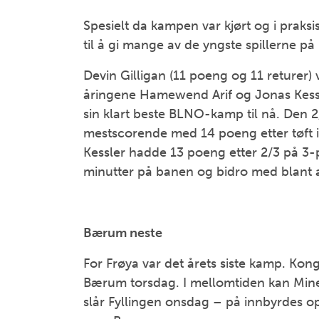
Spesielt da kampen var kjørt og i praks
til å gi mange av de yngste spillerne p
Devin Gilligan (11 poeng og 11 returer) 
åringene Hamewend Arif og Jonas Kessler
sin klart beste BLNO-kamp til nå. Den 
mestscorende med 14 poeng etter tøft in
Kessler hadde 13 poeng etter 2/3 på 3
minutter på banen og bidro med blant 
Bærum neste
For Frøya var det årets siste kamp. K
Bærum torsdag. I mellomtiden kan Miners
slår Fyllingen onsdag – på innbyrdes op