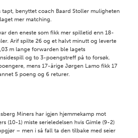
is tapt, benyttet coach Baard Stoller muligheten
å laget mer matching.
var den eneste som fikk mer spilletid enn 18-
. Arif spilte 26 og et halvt minutt og leverte
2,03 m lange forwarden ble lagets
sidespill og to 3-poengstreff på to forsøk.
-poengere, mens 17-årige Jørgen Lamo fikk 17
annet 5 poeng og 6 returer.
ongsberg Miners har igjen hjemmekamp mot
 (10-1) miste serieledelsen hvis Gimle (9-2)
pgjør – men i så fall ta den tilbake med seier