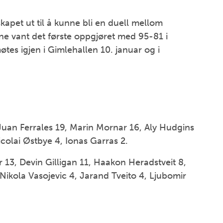
apet ut til å kunne bli en duell mellom
e vant det første oppgjøret med 95-81 i
es igjen i Gimlehallen 10. januar og i
Juan Ferrales 19, Marin Mornar 16, Aly Hudgins
icolai Østbye 4, Ionas Garras 2.
13, Devin Gilligan 11, Haakon Heradstveit 8,
kola Vasojevic 4, Jarand Tveito 4, Ljubomir