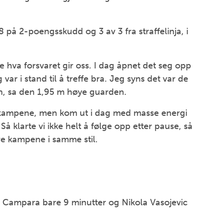
på 2-poengsskudd og 3 av 3 fra straffelinja, i
 se hva forsvaret gir oss. I dag åpnet det seg opp
ar i stand til å treffe bra. Jeg syns det var de
en, sa den 1,95 m høye guarden.
iste kampene, men kom ut i dag med masse energi
å klarte vi ikke helt å følge opp etter pause, så
re kampene i samme stil.
r Campara bare 9 minutter og Nikola Vasojevic