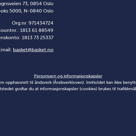
ognsveien 73, 0854 Oslo
boks 5000, N-0840 Oslo
Org.nr. 971434724
countnr.: 1813 61 88549
enskonto:
1813 73 25337
Email:
basket@basket.no
Personvern og informasjonskapsler
v om opphavsrett til åndsverk (Åndsverkloven). Innholdet kan ikke ben
tstedet godtar du at informasjonskapsler (cookies) brukes til trafikkmål