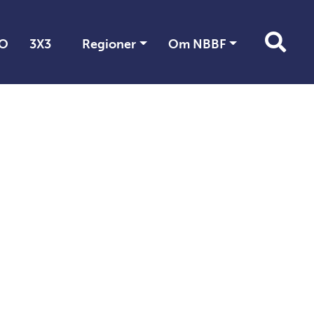
O
3X3
Regioner
Om NBBF