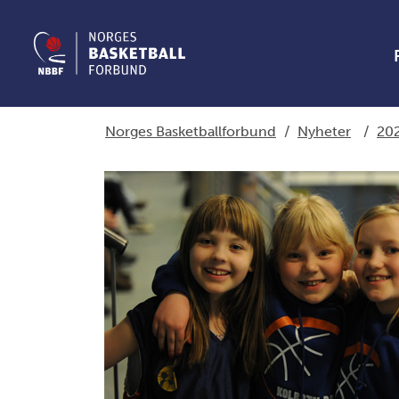
Norges Basketballforbund
/
Nyheter
/
20