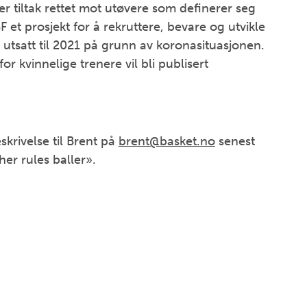
 eller tiltak rettet mot utøvere som definerer seg
et prosjekt for å rekruttere, bevare og utvikle
r utsatt til 2021 på grunn av koronasituasjonen.
 kvinnelige trenere vil bli publisert
krivelse til Brent på
brent@basket.no
senest
er rules baller».