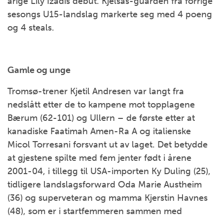
årige Lily Izadis debut. Kjelsås-guarden fra forrige
sesongs U15-landslag markerte seg med 4 poeng
og 4 steals.
Gamle og unge
Tromsø-trener Kjetil Andresen var langt fra
nedslått etter de to kampene mot topplagene
Bærum (62-101) og Ullern – de første etter at
kanadiske Faatimah Amen-Ra A og italienske
Micol Torresani forsvant ut av laget. Det betydde
at gjestene spilte med fem jenter født i årene
2001-04, i tillegg til USA-importen Ky Duling (25),
tidligere landslagsforward Oda Marie Austheim
(36) og superveteran og mamma Kjerstin Havnes
(48), som er i startfemmeren sammen med