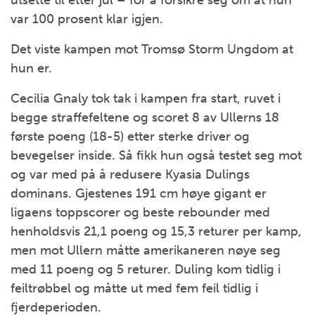
utsette til etter jul – for å forsikre seg om at hun
var 100 prosent klar igjen.
Det viste kampen mot Tromsø Storm Ungdom at
hun er.
Cecilia Gnaly tok tak i kampen fra start, ruvet i
begge straffefeltene og scoret 8 av Ullerns 18
første poeng (18-5) etter sterke driver og
bevegelser inside. Så fikk hun også testet seg mot
og var med på å redusere Kyasia Dulings
dominans. Gjestenes 191 cm høye gigant er
ligaens toppscorer og beste rebounder med
henholdsvis 21,1 poeng og 15,3 returer per kamp,
men mot Ullern måtte amerikaneren nøye seg
med 11 poeng og 5 returer. Duling kom tidlig i
feiltrøbbel og måtte ut med fem feil tidlig i
fjerdeperioden.