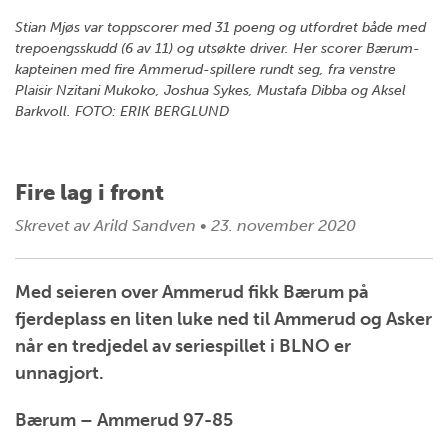
Stian Mjøs var toppscorer med 31 poeng og utfordret både med
trepoengsskudd (6 av 11) og utsøkte driver. Her scorer Bærum-
kapteinen med fire Ammerud-spillere rundt seg, fra venstre
Plaisir Nzitani Mukoko, Joshua Sykes, Mustafa Dibba og Aksel
Barkvoll. FOTO: ERIK BERGLUND
Fire lag i front
Skrevet av
Arild Sandven
•
23. november 2020
Med seieren over Ammerud fikk Bærum på
fjerdeplass en liten luke ned til Ammerud og Asker
når en tredjedel av seriespillet i BLNO er
unnagjort.
Bærum – Ammerud 97-85