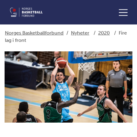
Norges Basketballforbund
/
Nyheter
/
2020
/
Fire
lag i front