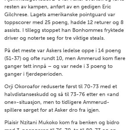
resten av kampen, anført av en gedigen Eric
Gilchrese. Lagets amerikanske pointguard var
toppscorer med 25 poeng, hadde 12 returer og 8
assists. I tillegg stoppet han Bonhommes fryktede
driver og noterte seg for tre viktige steals.
På det meste var Askers ledelse oppe i 14 poeng
(51-37) og ofte rundt 10, men Ammerud kom flere
ganger tett innpå – og var nede i 3 poeng to
ganger i fjerdeperioden.
Orji Okoroafor reduserte først til 70-73 med et
halvdistanseskudd og så til 73-76 etter en «and
one»-situasjon, men to tidligere Ammerud-
spillere sørget for at Asker dro fra igjen.
Plaisir Nzitani Mukoko kom fra benken og bidro