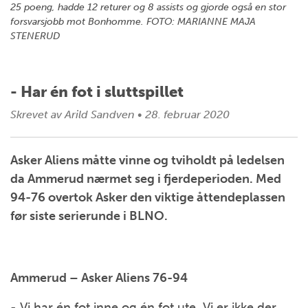
25 poeng, hadde 12 returer og 8 assists og gjorde også en stor
forsvarsjobb mot Bonhomme. FOTO: MARIANNE MAJA
STENERUD
- Har én fot i sluttspillet
Skrevet av
Arild Sandven
•
28. februar 2020
Asker Aliens måtte vinne og tviholdt på ledelsen
da Ammerud nærmet seg i fjerdeperioden. Med
94-76 overtok Asker den viktige åttendeplassen
før siste serierunde i BLNO.
Ammerud – Asker Aliens 76-94
- Vi har én fot inne og én fot ute. Vi er ikke der