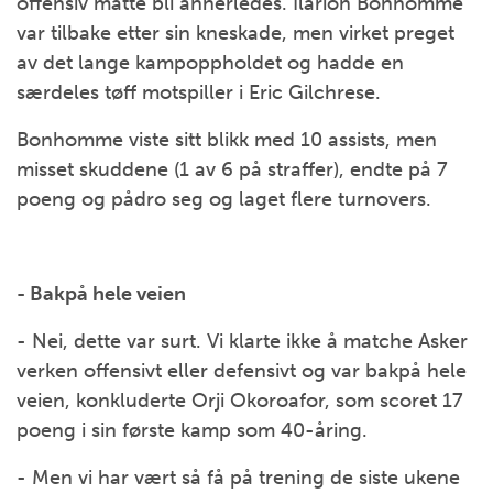
offensiv måtte bli annerledes. Ilarion Bonhomme
var tilbake etter sin kneskade, men virket preget
av det lange kampoppholdet og hadde en
særdeles tøff motspiller i Eric Gilchrese.
Bonhomme viste sitt blikk med 10 assists, men
misset skuddene (1 av 6 på straffer), endte på 7
poeng og pådro seg og laget flere turnovers.
- Bakpå hele veien
- Nei, dette var surt. Vi klarte ikke å matche Asker
verken offensivt eller defensivt og var bakpå hele
veien, konkluderte Orji Okoroafor, som scoret 17
poeng i sin første kamp som 40-åring.
- Men vi har vært så få på trening de siste ukene