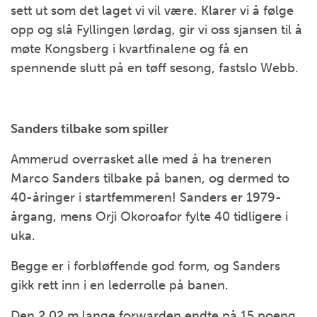
sett ut som det laget vi vil være. Klarer vi å følge
opp og slå Fyllingen lørdag, gir vi oss sjansen til å
møte Kongsberg i kvartfinalene og få en
spennende slutt på en tøff sesong, fastslo Webb.
Sanders tilbake som spiller
Ammerud overrasket alle med å ha treneren
Marco Sanders tilbake på banen, og dermed to
40-åringer i startfemmeren! Sanders er 1979-
årgang, mens Orji Okoroafor fylte 40 tidligere i
uka.
Begge er i forbløffende god form, og Sanders
gikk rett inn i en lederrolle på banen.
Den 2,02 m lange forwarden endte på 15 poeng