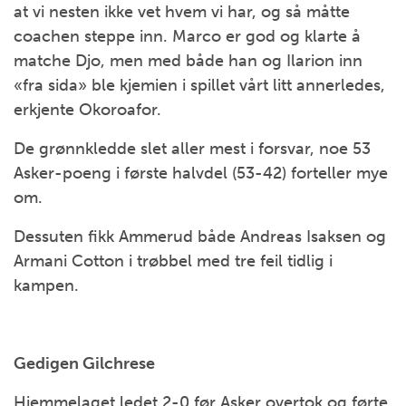
at vi nesten ikke vet hvem vi har, og så måtte
coachen steppe inn. Marco er god og klarte å
matche Djo, men med både han og Ilarion inn
«fra sida» ble kjemien i spillet vårt litt annerledes,
erkjente Okoroafor.
De grønnkledde slet aller mest i forsvar, noe 53
Asker-poeng i første halvdel (53-42) forteller mye
om.
Dessuten fikk Ammerud både Andreas Isaksen og
Armani Cotton i trøbbel med tre feil tidlig i
kampen.
Gedigen Gilchrese
Hjemmelaget ledet 2-0 før Asker overtok og førte