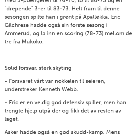
med 3-poengeren til 76-70, to til 80-73 og en
"drepende" 3-er til 83-73. Helt fram til denne
sesongen spilte han i grønt på Apalløkka. Eric
Gilchrese hadde også sin første sesong i
Ammerud, og la inn en scoring (78-73) mellom de
tre fra Mukoko.
Solid forsvar, sterk skyting
- Forsvaret vårt var nøkkelen til seieren,
understreker Kenneth Webb.
- Eric er en veldig god defensiv spiller, men han
trengte hjelp utpå der og fikk det av resten av
laget.
Asker hadde også en god skudd-kamp. Mens