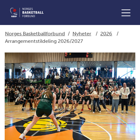
Norges Basketballforbund
/
Nyheter
/
2026
/
Arrangementstildeling 2026/2027