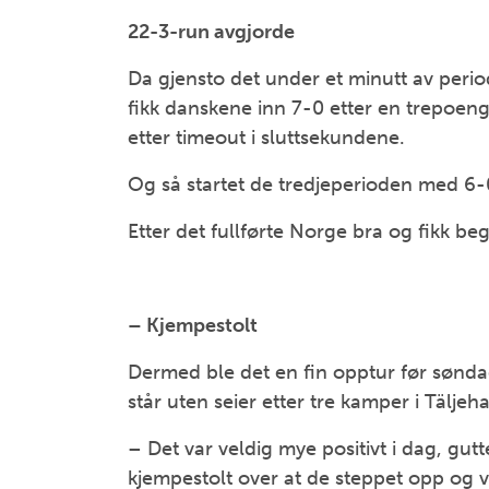
22-3-run avgjorde
Da gjensto det under et minutt av perio
fikk danskene inn 7-0 etter en trepoen
etter timeout i sluttsekundene.
Og så startet de tredjeperioden med 6-0
Etter det fullførte Norge bra og fikk be
– Kjempestolt
Dermed ble det en fin opptur før søn
står uten seier etter tre kamper i Täljeha
– Det var veldig mye positivt i dag, gu
kjempestolt over at de steppet opp og v