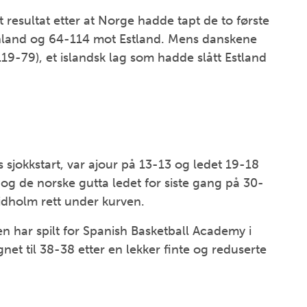
gt resultat etter at Norge hadde tapt de to første
nland og 64-114 mot Estland. Mens danskene
9-79), et islandsk lag som hadde slått Estland
 sjokkstart, var ajour på 13-13 og ledet 19-18
 og de norske gutta ledet for siste gang på 30-
idholm rett under kurven.
 har spilt for Spanish Basketball Academy i
gnet til 38-38 etter en lekker finte og reduserte