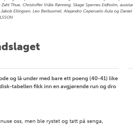
 Zahl Thue, Christoffer Vråle Rønning, Skage Spernes Eidholm, assis
, Jakob Ellingsen, Leo Berbusmel, Alejandro Ceperuelo Aula og Daniel
RLSSON
ndslaget
ode og lå under med bare ett poeng (40-41) like
disk-tabellen fikk inn en avgjørende run og dro
knuse oss, men ble rystet og tatt på senga,