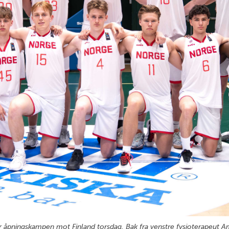
ør åpningskampen mot Finland torsdag. Bak fra venstre fysioterapeut A