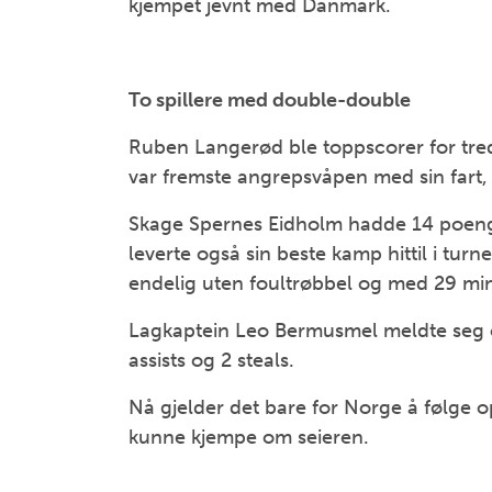
kjempet jevnt med Danmark.
To spillere med double-double
Ruben Langerød ble toppscorer for tr
var fremste angrepsvåpen med sin fart, d
Skage Spernes Eidholm hadde 14 poeng 
leverte også sin beste kamp hittil i tur
endelig uten foultrøbbel og med 29 mi
Lagkaptein Leo Bermusmel meldte seg o
assists og 2 steals.
Nå gjelder det bare for Norge å følge 
kunne kjempe om seieren.