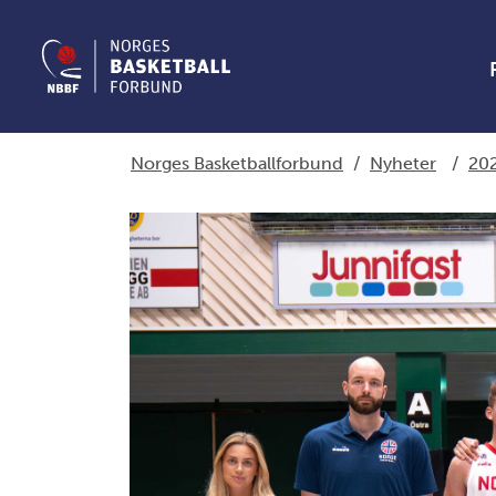
Norges Basketballforbund
/
Nyheter
/
20