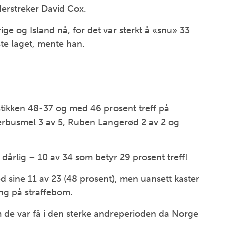
erstreker David Cox.
ge og Island nå, for det var sterkt å «snu» 33
te laget, mente han.
stikken 48-37 og med 46 prosent treff på
erbusmel 3 av 5, Ruben Langerød 2 av 2 og
r dårlig – 10 av 34 som betyr 29 prosent treff!
 sine 11 av 23 (48 prosent), men uansett kaster
ng på straffebom.
m de var få i den sterke andreperioden da Norge