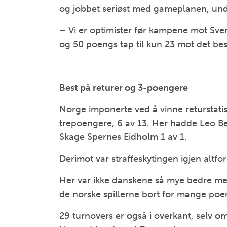
og jobbet seriøst med gameplanen, und
– Vi er optimister før kampene mot Sveri
og 50 poengs tap til kun 23 mot det bes
Best på returer og 3-poengere
Norge imponerte ved å vinne returstati
trepoengere, 6 av 13. Her hadde Leo B
Skage Spernes Eidholm 1 av 1.
Derimot var straffeskytingen igjen altfo
Her var ikke danskene så mye bedre med
de norske spillerne bort for mange poe
29 turnovers er også i overkant, selv o