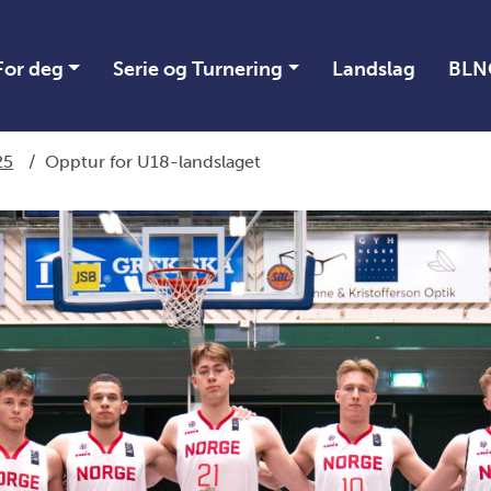
For deg
Serie og Turnering
Landslag
BLN
25
/
Opptur for U18-landslaget