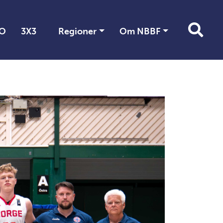
O
3X3
Regioner
Om NBBF