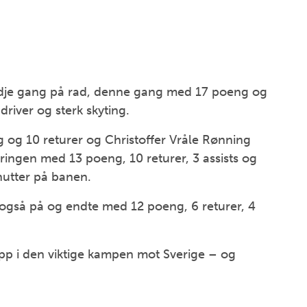
edje gang på rad, denne gang med 17 poeng og
river og sterk skyting.
og 10 returer og Christoffer Vråle Rønning
neringen med 13 poeng, 10 returer, 3 assists og
nutter på banen.
gså på og endte med 12 poeng, 6 returer, 4
opp i den viktige kampen mot Sverige – og