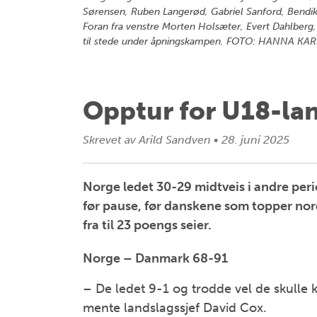
Sørensen, Ruben Langerød, Gabriel Sanford, Bendik
Foran fra venstre Morten Holsæter, Evert Dahlberg
til stede under åpningskampen. FOTO: HANNA KA
Opptur for U18-la
Skrevet av
Arild Sandven
•
28. juni 2025
Norge ledet 30-29 midtveis i andre peri
før pause, før danskene som topper nor
fra til 23 poengs seier.
Norge – Danmark 68-91
– De ledet 9-1 og trodde vel de skulle 
mente landslagssjef David Cox.