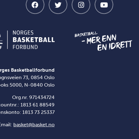
rges Basketballforbund
ognsveien 73, 0854 Oslo
boks 5000, N-0840 Oslo
Org.nr. 971434724
countnr.: 1813 61 88549
enskonto:
1813 73 25337
Email:
basket@basket.no