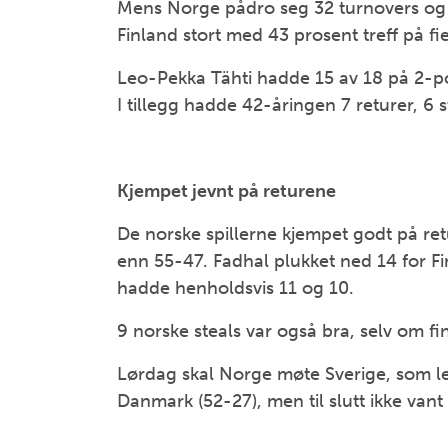
Mens Norge pådro seg 32 turnovers og 
Finland stort med 43 prosent treff på fi
Leo-Pekka Tähti hadde 15 av 18 på 2-poe
I tillegg hadde 42-åringen 7 returer, 6 s
Kjempet jevnt på returene
De norske spillerne kjempet godt på ret
enn 55-47. Fadhal plukket ned 14 for Fi
hadde henholdsvis 11 og 10.
9 norske steals var også bra, selv om 
Lørdag skal Norge møte Sverige, som le
Danmark (52-27), men til slutt ikke va