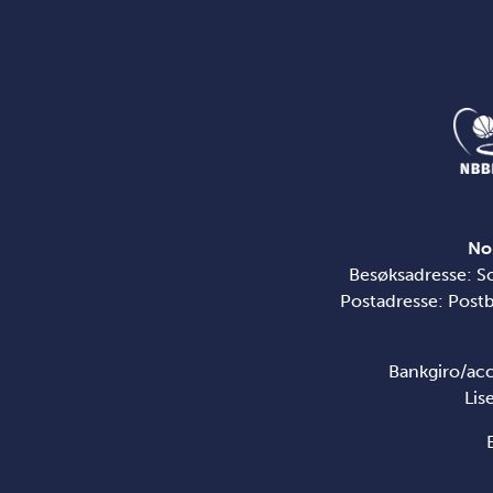
No
Besøksadresse: S
Postadresse: Post
Bankgiro/ac
Lis