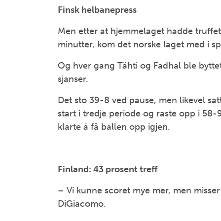
Finsk helbanepress
Men etter at hjemmelaget hadde truffet s
minutter, kom det norske laget med i spi
Og hver gang Tähti og Fadhal ble byttet 
sjanser.
Det sto 39-8 ved pause, men likevel sat
start i tredje periode og raste opp i 58-
klarte å få ballen opp igjen.
Finland: 43 prosent treff
– Vi kunne scoret mye mer, men misser 1
DiGiacomo.