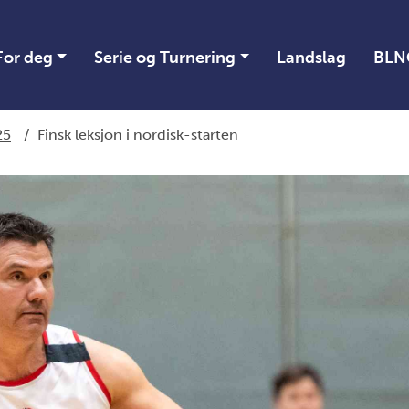
For deg
Serie og Turnering
Landslag
BLN
25
/
Finsk leksjon i nordisk-starten