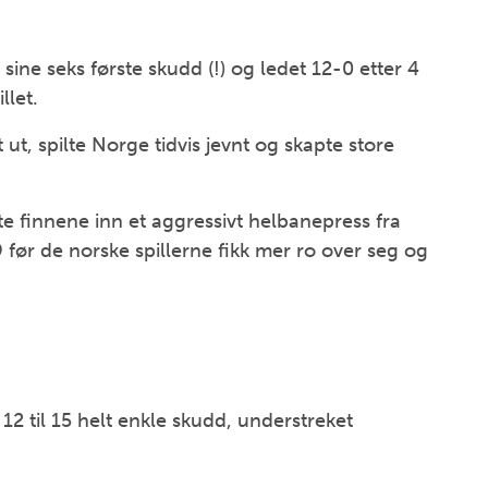
ine seks første skudd (!) og ledet 12-0 etter 4
llet.
ut, spilte Norge tidvis jevnt og skapte store
te finnene inn et aggressivt helbanepress fra
9 før de norske spillerne fikk mer ro over seg og
2 til 15 helt enkle skudd, understreket