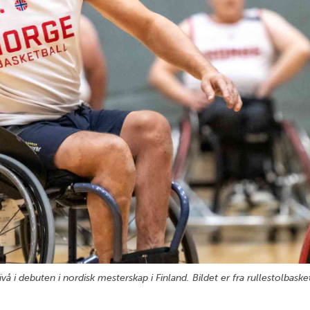
 i debuten i nordisk mesterskap i Finland. Bildet er fra rullestolbask