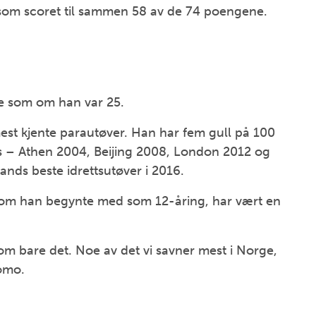
som scoret til sammen 58 av de 74 poengene.
lte som om han var 25.
est kjente parautøver. Han har fem gull på 100
s – Athen 2004, Beijing 2008, London 2012 og
lands beste idrettsutøver i 2016.
, som han begynte med som 12-åring, har vært en
om bare det. Noe av det vi savner mest i Norge,
como.