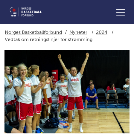
Norges Basketballforbund
/
Nyheter
/
2024
/
Vedtak om retningslinjer for strømming