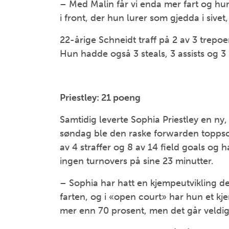
– Med Malin får vi enda mer fart og hu
i front, der hun lurer som gjedda i sivet,
22-årige Schneidt traff på 2 av 3 trep
Hun hadde også 3 steals, 3 assists og 3 
Priestley: 21 poeng
Samtidig leverte Sophia Priestley en ny
søndag ble den raske forwarden topps
av 4 straffer og 8 av 14 field goals og ha
ingen turnovers på sine 23 minutter.
– Sophia har hatt en kjempeutvikling d
farten, og i «open court» har hun et kj
mer enn 70 prosent, men det går veldig 