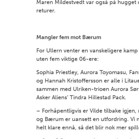
Maren Mildestvedt var også på hugget o
returer.
Mangler fem mot Bærum
For Ullern venter en vanskeligere kam
uten fem viktige 06-ere:
Sophia Priestley, Aurora Toyomasu, F
og Hannah Kristoffersson er alle i Lita
sammen med Ulriken-trioen Aurora Sør
Asker Aliens’ Tindra Hillestad Pack.
– Forhåpentligvis er Vilde tilbake igjen
og Bærum er uansett en utfordring. Vi m
helt klare ennå, så det blir nok mer spill