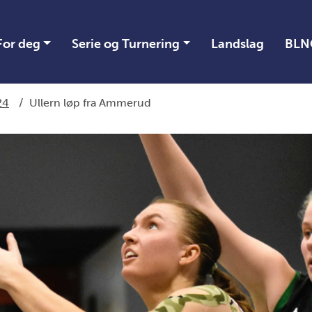
For deg
Serie og Turnering
Landslag
BLN
24
/
Ullern løp fra Ammerud