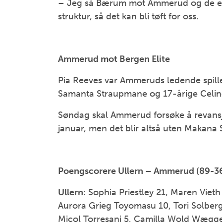
– Jeg så Bærum mot Ammerud og de er b
struktur, så det kan bli tøft for oss.
Ammerud mot Bergen Elite
Pia Reeves var Ammeruds ledende spill
Samanta Straupmane og 17-årige Celin
Søndag skal Ammerud forsøke å revansje
januar, men det blir altså uten Makana 
Poengscorere Ullern – Ammerud (89-36
Ullern:
Sophia Priestley 21, Maren Vieth
Aurora Grieg Toyomasu 10, Tori Solber
Micol Torresani 5, Camilla Wold Wægg