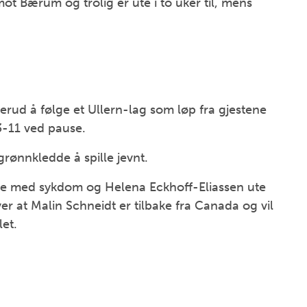
 Bærum og trolig er ute i to uker til, mens
merud å følge et Ullern-lag som løp fra gjestene
3-11 ved pause.
grønnkledde å spille jevnt.
e med sykdom og Helena Eckhoff-Eliassen ute
r at Malin Schneidt er tilbake fra Canada og vil
let.