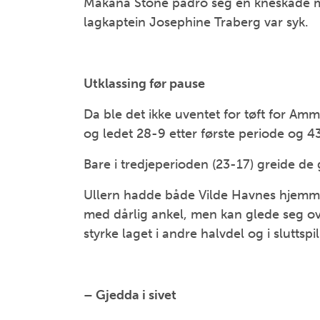
Makana Stone pådro seg en kneskade mot
lagkaptein Josephine Traberg var syk.
Utklassing før pause
Da ble det ikke uventet for tøft for Am
og ledet 28-9 etter første periode og 4
Bare i tredjeperioden (23-17) greide de 
Ullern hadde både Vilde Havnes hjemm
med dårlig ankel, men kan glede seg ove
styrke laget i andre halvdel og i sluttspil
– Gjedda i sivet