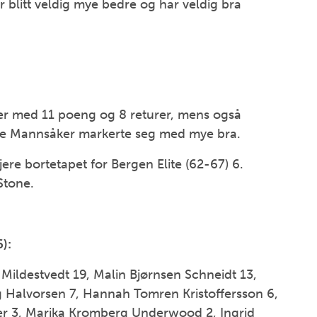
litt veldig mye bedre og har veldig bra
er med 11 poeng og 8 returer, mens også
e Mannsåker markerte seg med mye bra.
re bortetapet for Bergen Elite (62-67) 6.
Stone.
):
 Mildestvedt 19, Malin Bjørnsen Schneidt 13,
g Halvorsen 7, Hannah Tomren Kristoffersson 6,
er 3, Marika Kromberg Underwood 2, Ingrid