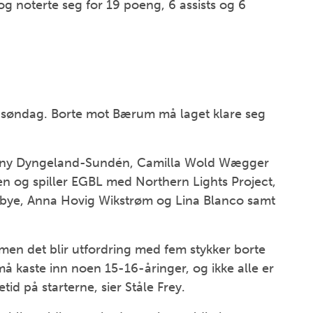
g noterte seg for 19 poeng, 6 assists og 6
p søndag. Borte mot Bærum må laget klare seg
anny Dyngeland-Sundén, Camilla Wold Wægger
uen og spiller EGBL med Northern Lights Project,
bye, Anna Hovig Wikstrøm og Lina Blanco samt
, men det blir utfordring med fem stykker borte
å kaste inn noen 15-16-åringer, og ikke alle er
etid på starterne, sier Ståle Frey.