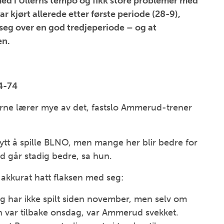
ed i Ullerns tempo og fikk store problemer med
r kjørt allerede etter første periode (28-9),
seg over en god tredjeperiode – og at
en.
4-74
llerne lærer mye av det, fastslo Ammerud-trener
ytt å spille BLNO, men mange her blir bedre for
 går stadig bedre, sa hun.
kkurat hatt flaksen med seg:
g har ikke spilt siden november, men selv om
 var tilbake onsdag, var Ammerud svekket.