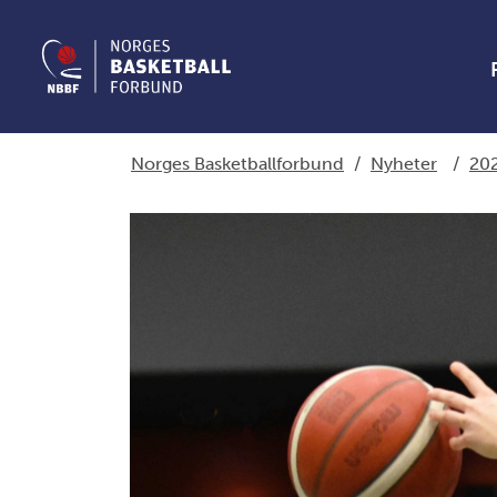
Norges Basketballforbund
/
Nyheter
/
20