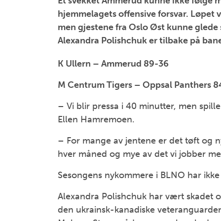
Et svekket Ammerud kunne ikke følge m
hjemmelagets offensive forsvar. Løpet va
men gjestene fra Oslo Øst kunne glede 
Alexandra Polishchuk er tilbake på ban
K Ullern – Ammerud 89-36
M Centrum Tigers – Oppsal Panthers 8
– Vi blir pressa i 40 minutter, men spi
Ellen Hamremoen.
– For mange av jentene er det tøft og n
hver måned og mye av det vi jobber med
Sesongens nykommere i BLNO har ikke a
Alexandra Polishchuk har vært skadet o
den ukrainsk-kanadiske veteranguarden