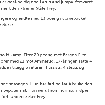
n er også veldig god i «run and jump»-forsvaret
 sier Ullern-trener Ståle Frey.
oengere og endte med 13 poeng i comebacket.
returer.
, solid kamp. Etter 20 poeng mot Bergen Elite
corer med 21 mot Ammerud. 17-åringen satte 4
dde i tillegg 5 returer, 4 assists, 4 steals og
enne sesongen. Hun har fart og tør å bruke den
empepotensial. Hun ser ut som hun aldri løper
fort, understreker Frey.