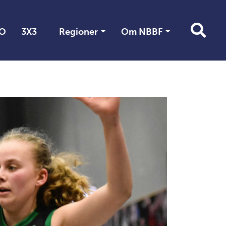
O
3X3
Regioner
Om NBBF