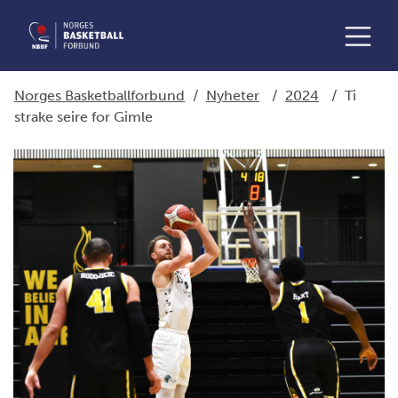
Norges Basketballforbund
/
Nyheter
/
2024
/
Ti
strake seire for Gimle