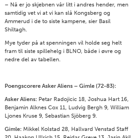
– Nå er jo skjebnen vår litt i andres hender, men
samtidig vet vi at vi kan slå Kongsberg og
Ammerud i de to siste kampene, sier Basil
Shiltagh.
Mye tyder på at spenningen vil holde seg helt
fram til siste spillehelg i BLNO, både i øvre og
nedre del av tabellen.
Poengscorere Asker Aliens – Gimle (72-83):
Asker Aliens:
Petar Radojicic 18, Joshua Hart 16,
Benjamin Alknes Cox 11, Ludvig Bergh 9, William
Ljones Kruse 9, Sebastian Sjöberg 9.
Gimle:
Mikkel Kolstad 28, Hallvard Venstad Staff
20, Haakon Ullrich 15, Reidar Greve 13, Jasin Akil