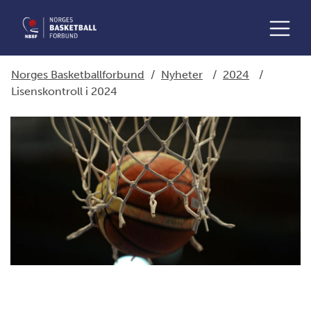
Norges Basketballforbund
/
Nyheter
/
2024
/
Lisenskontroll i 2024