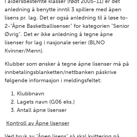
I aldersbestemte klasser (født 2005-11) er det
anledning å benytte inntil 3 spillere med åpen
lisens pr. lag. Det er også anledning til å løse to-
2-"Åpne Basketballisenser" for kategorien "Senior
Øvrig". Det er ikke anledning å tegne åpne
lisenser for lag i nasjonale serier (BLNO
Kvinner/Menn).
Klubber som ønsker å tegne åpne lisenser må på
innbetalingsblanketten/nettbanken påskrive
følgende informasjon i meldingsfeltet:
Klubbnavn
Lagets navn (G06 eks.)
Antall åpne lisenser
Kontroll av Åpne lisenser
Ved bruk av "Åpen lisens" så skal kvittering på