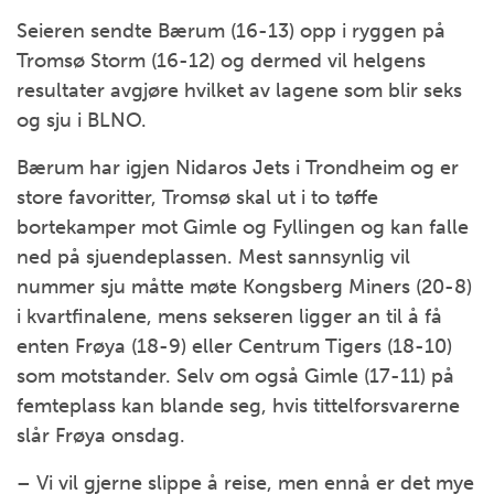
Seieren sendte Bærum (16-13) opp i ryggen på
Tromsø Storm (16-12) og dermed vil helgens
resultater avgjøre hvilket av lagene som blir seks
og sju i BLNO.
Bærum har igjen Nidaros Jets i Trondheim og er
store favoritter, Tromsø skal ut i to tøffe
bortekamper mot Gimle og Fyllingen og kan falle
ned på sjuendeplassen. Mest sannsynlig vil
nummer sju måtte møte Kongsberg Miners (20-8)
i kvartfinalene, mens sekseren ligger an til å få
enten Frøya (18-9) eller Centrum Tigers (18-10)
som motstander. Selv om også Gimle (17-11) på
femteplass kan blande seg, hvis tittelforsvarerne
slår Frøya onsdag.
– Vi vil gjerne slippe å reise, men ennå er det mye