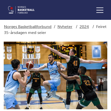
Norges Basketballforbund
/
Nyheter
/
2024
/
Feiret
35-årsdagen med seier