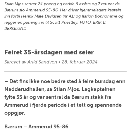
Stian Mjøs scoret 24 poeng og hadde 9 assists og 7 returer da
Bærum slo Ammerud 95-86. Her driver hjemmelagets kaptein
inn forbi Henrik Male Davidsen (nr 41) og Ilarion Bonhomme og
legger en pasning inn til Scott Priestley. FOTO: ERIK B.
BERGLUND
Feiret 35-årsdagen med seier
Skrevet av
Arild Sandven
•
28. februar 2024
– Det fins ikke noe bedre sted å feire bursdag enn
Nadderudhallen, sa Stian Mjøs. Lagkapteinen
fylte 35 år og var sentral da Bærum stakk fra
Ammerud i fjerde periode i et tett og spennende
oppgjør.
Bærum – Ammerud 95-86