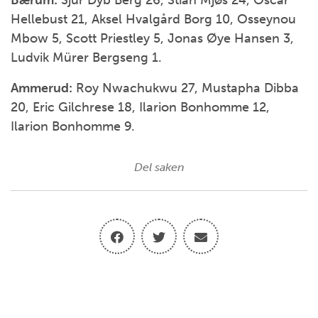
Bærum:
Sjur Dyb Berg 26, Stian Mjøs 24, Oscar
Hellebust 21, Aksel Hvalgård Borg 10, Osseynou
Mbow 5, Scott Priestley 5, Jonas Øye Hansen 3,
Ludvik Mürer Bergseng 1.
Ammerud:
Roy Nwachukwu 27, Mustapha Dibba
20, Eric Gilchrese 18, Ilarion Bonhomme 12,
Ilarion Bonhomme 9.
Del saken