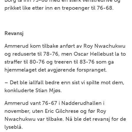
Borg la inn 73-68 med en sterk venstredrive og
prikket like etter inn en trepoenger til 76-68.
Revansj
Ammerud kom tilbake anført av Roy Nwachukwu
og reduserte til 78-76, men Oscar Hellebust la to
straffer til 80-76 og treeren til 83-76 som ga
hjemmelaget det avgjørende forspranget.
– Det ble iallfall bedre enn sist vi spilte mot dem,
konkluderte Stian Mjøs.
Ammerud vant 76-67 i Nadderudhallen i
november, uten Eric Gilchrese og før Roy
Nwachukwu var tilbake. Nå ble det revansj for de
lyseblå.