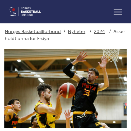
Norges Basketballforbund
/
Nyheter
/
2024
/
Asker
holdt unna for Frøya