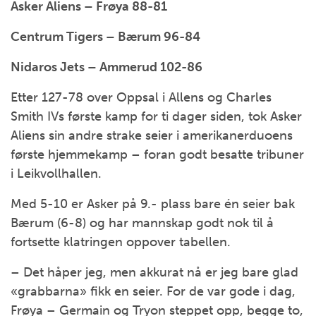
Asker Aliens – Frøya 88-81
Centrum Tigers – Bærum 96-84
Nidaros Jets – Ammerud 102-86
Etter 127-78 over Oppsal i Allens og Charles
Smith IVs første kamp for ti dager siden, tok Asker
Aliens sin andre strake seier i amerikanerduoens
første hjemmekamp – foran godt besatte tribuner
i Leikvollhallen.
Med 5-10 er Asker på 9.- plass bare én seier bak
Bærum (6-8) og har mannskap godt nok til å
fortsette klatringen oppover tabellen.
– Det håper jeg, men akkurat nå er jeg bare glad
«grabbarna» fikk en seier. For de var gode i dag,
Frøya – Germain og Tryon steppet opp, begge to,