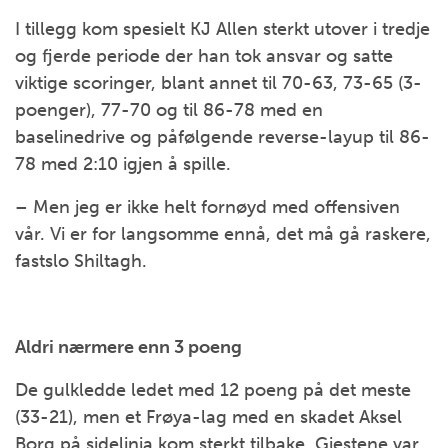
I tillegg kom spesielt KJ Allen sterkt utover i tredje
og fjerde periode der han tok ansvar og satte
viktige scoringer, blant annet til 70-63, 73-65 (3-
poenger), 77-70 og til 86-78 med en
baselinedrive og påfølgende reverse-layup til 86-
78 med 2:10 igjen å spille.
– Men jeg er ikke helt fornøyd med offensiven
vår. Vi er for langsomme ennå, det må gå raskere,
fastslo Shiltagh.
Aldri nærmere enn 3 poeng
De gulkledde ledet med 12 poeng på det meste
(33-21), men et Frøya-lag med en skadet Aksel
Borg på sidelinja kom sterkt tilbake. Gjestene var