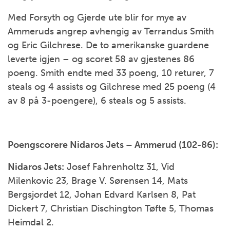
Med Forsyth og Gjerde ute blir for mye av
Ammeruds angrep avhengig av Terrandus Smith
og Eric Gilchrese. De to amerikanske guardene
leverte igjen – og scoret 58 av gjestenes 86
poeng. Smith endte med 33 poeng, 10 returer, 7
steals og 4 assists og Gilchrese med 25 poeng (4
av 8 på 3-poengere), 6 steals og 5 assists.
Poengscorere Nidaros Jets – Ammerud (102-86):
Nidaros Jets:
Josef Fahrenholtz 31, Vid
Milenkovic 23, Brage V. Sørensen 14, Mats
Bergsjordet 12, Johan Edvard Karlsen 8, Pat
Dickert 7, Christian Dischington Tøfte 5, Thomas
Heimdal 2.