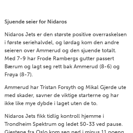
Sjuende seier for Nidaros
Nidaros Jets er den største positive overraskelsen
i første seriehalvdel, og lørdag kom den andre
seieren over Ammerud og den sjuende totalt.
Med 7-9 har Frode Rambergs gutter passert
Bærum og lagt seg rett bak Ammerud (8-6) og
Frøya (8-7).
Ammerud har Tristan Forsyth og Mikal Gjerde ute
med skader, savner de viktige starterne og har
ikke like mye dybde i laget uten de to.
Nidaros Jets fikk tidlig kontroll hjemme i
Trondheim Spektrum og ledet 50-33 ved pause.
Gjestene fra Oslo kom seg ned i minus 11 poeng