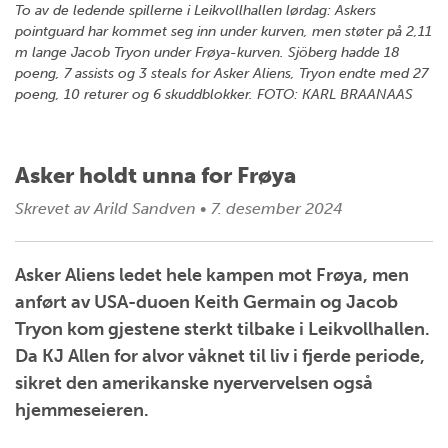
To av de ledende spillerne i Leikvollhallen lørdag: Askers
pointguard har kommet seg inn under kurven, men støter på 2,11
m lange Jacob Tryon under Frøya-kurven. Sjöberg hadde 18
poeng, 7 assists og 3 steals for Asker Aliens, Tryon endte med 27
poeng, 10 returer og 6 skuddblokker. FOTO: KARL BRAANAAS
Asker holdt unna for Frøya
Skrevet av
Arild Sandven
•
7. desember 2024
Asker Aliens ledet hele kampen mot Frøya, men
anført av USA-duoen Keith Germain og Jacob
Tryon kom gjestene sterkt tilbake i Leikvollhallen.
Da KJ Allen for alvor våknet til liv i fjerde periode,
sikret den amerikanske nyervervelsen også
hjemmeseieren.