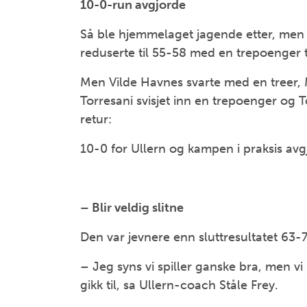
10-0-run avgjorde
Så ble hjemmelaget jagende etter, men øy
reduserte til 55-58 med en trepoenger ti
Men Vilde Havnes svarte med en treer, 
Torresani svisjet inn en trepoenger og 
retur:
10-0 for Ullern og kampen i praksis avg
– Blir veldig slitne
Den var jevnere enn sluttresultatet 63-7
– Jeg syns vi spiller ganske bra, men v
gikk til, sa Ullern-coach Ståle Frey.