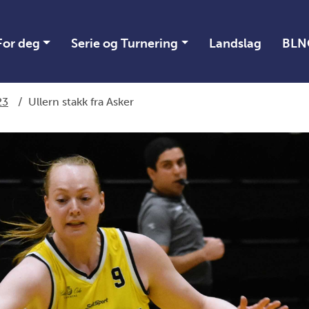
For deg
Serie og Turnering
Landslag
BLN
23
/
Ullern stakk fra Asker