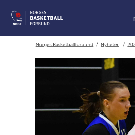
Norges Basketballforbund
/
Nyheter
/
20