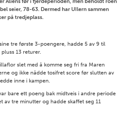
ker Aliens før i fjerdeperioden, men beholdt roen
tabel seier, 78-63. Dermed har UIlern sammen
ker på tredjeplass.
ine tre første 3-poengere, hadde 5 av 9 til
pluss 13 returer.
llaflor slet med å komme seg fri fra Maren
rne og ikke nådde tosifret score før slutten av
ledde inne i kampen.
var bare ett poeng bak midtveis i andre periode
et av tre minutter og hadde skaffet seg 11