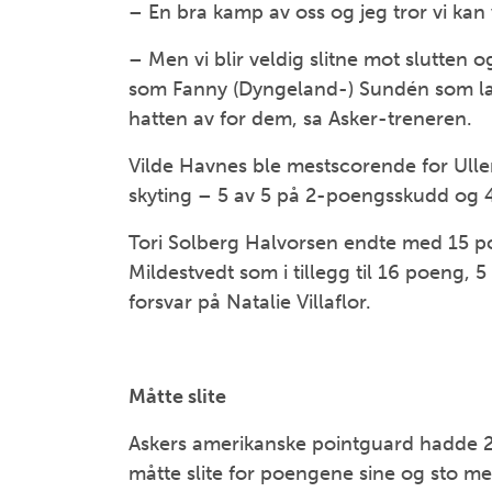
– En bra kamp av oss og jeg tror vi kan
– Men vi blir veldig slitne mot slutten 
som Fanny (Dyngeland-) Sundén som la vi
hatten av for dem, sa Asker-treneren.
Vilde Havnes ble mestscorende for Ulle
skyting – 5 av 5 på 2-poengsskudd og 4
Tori Solberg Halvorsen endte med 15 po
Mildestvedt som i tillegg til 16 poeng, 5 
forsvar på Natalie Villaflor.
Måtte slite
Askers amerikanske pointguard hadde 2
måtte slite for poengene sine og sto me