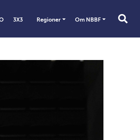
O
3X3
Regioner
Om NBBF