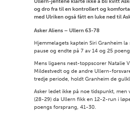
Ullern-jentene klarte ikke å bli kvitt As
og dro fra til en kontrollert og komfor
med Ulriken også fått en luke ned til As
Asker Aliens – Ullern 63-78
Hjemmelagets kaptein Siri Granheim la s
pause og endte på 7 av 14 og 25 poeng 
Mens ligaens nest-toppscorer Natalie Vi
Mildestvedt og de andre Ullern-forsvare
tredje periode, holdt Granheim de gulk
Asker ledet ikke på noe tidspunkt, men 
(28-29) da Ullern fikk en 12-2-run i løp
poengs forsprang, 41-30.