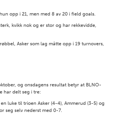
hun opp i 21, men med 8 av 20 i field goals.
sterk, kvikk nok og er stor og har rekkevidde,
trøbbel, Asker som lag måtte opp i 19 turnovers,
oktober, og onsdagens resultat betyr at BLNO-
 har delt seg i tre:
g en luke til trioen Asker (4-4), Ammerud (3-5) og
or seg selv nederst med 0-7.