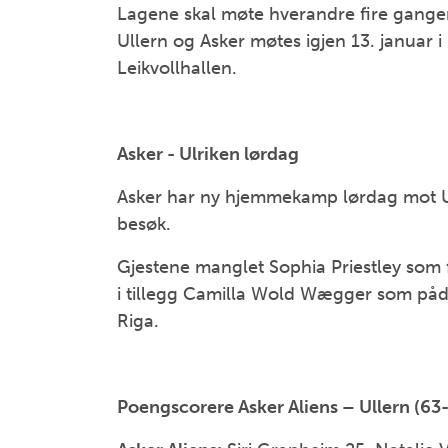
Lagene skal møte hverandre fire ganger 
Ullern og Asker møtes igjen 13. januar i 
Leikvollhallen.
Asker - Ulriken lørdag
Asker har ny hjemmekamp lørdag mot Ulr
besøk.
Gjestene manglet Sophia Priestley som 
i tillegg Camilla Wold Wægger som pådr
Riga.
Poengscorere Asker Aliens – Ullern (63-