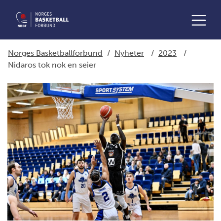
Norges Basketballforbund
/
Nyheter
/
2023
/
Nidaros tok nok en seier