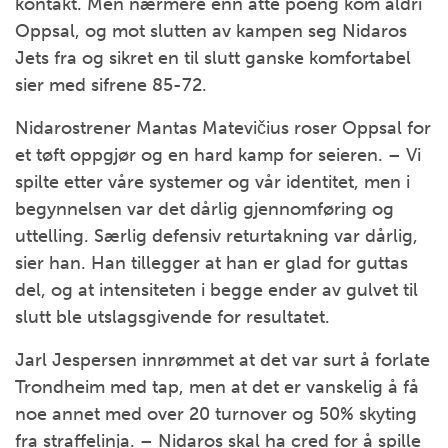
kontakt. Men nærmere enn åtte poeng kom aldri
Oppsal, og mot slutten av kampen seg Nidaros
Jets fra og sikret en til slutt ganske komfortabel
sier med sifrene 85-72.
Nidarostrener Mantas Matevičius roser Oppsal for
et tøft oppgjør og en hard kamp for seieren. – Vi
spilte etter våre systemer og vår identitet, men i
begynnelsen var det dårlig gjennomføring og
uttelling. Særlig defensiv returtakning var dårlig,
sier han. Han tillegger at han er glad for guttas
del, og at intensiteten i begge ender av gulvet til
slutt ble utslagsgivende for resultatet.
Jarl Jespersen innrømmet at det var surt å forlate
Trondheim med tap, men at det er vanskelig å få
noe annet med over 20 turnover og 50% skyting
fra straffelinja. – Nidaros skal ha cred for å spille