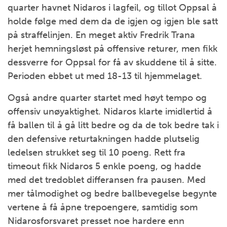
quarter havnet Nidaros i lagfeil, og tillot Oppsal å
holde følge med dem da de igjen og igjen ble satt
på straffelinjen. En meget aktiv Fredrik Trana
herjet hemningsløst på offensive returer, men fikk
dessverre for Oppsal for få av skuddene til å sitte.
Perioden ebbet ut med 18-13 til hjemmelaget.
Også andre quarter startet med høyt tempo og
offensiv unøyaktighet. Nidaros klarte imidlertid å
få ballen til å gå litt bedre og da de tok bedre tak i
den defensive returtakningen hadde plutselig
ledelsen strukket seg til 10 poeng. Rett fra
timeout fikk Nidaros 5 enkle poeng, og hadde
med det tredoblet differansen fra pausen. Med
mer tålmodighet og bedre ballbevegelse begynte
vertene å få åpne trepoengere, samtidig som
Nidarosforsvaret presset noe hardere enn