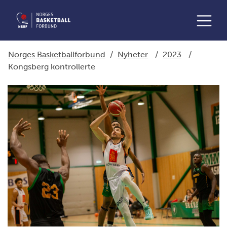
Norges Basketballforbund
/
Nyheter
/
2023
/
Kongsberg kontrollerte