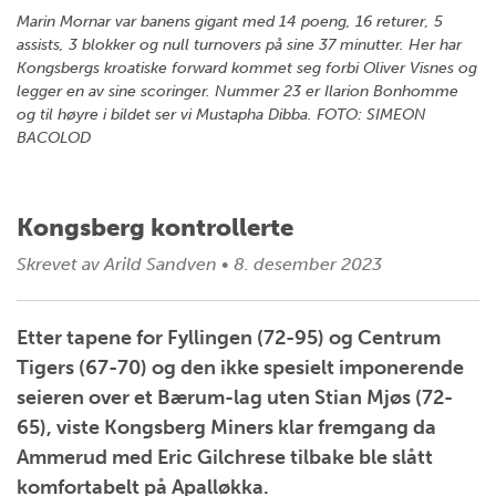
Marin Mornar var banens gigant med 14 poeng, 16 returer, 5
assists, 3 blokker og null turnovers på sine 37 minutter. Her har
Kongsbergs kroatiske forward kommet seg forbi Oliver Visnes og
legger en av sine scoringer. Nummer 23 er Ilarion Bonhomme
og til høyre i bildet ser vi Mustapha Dibba. FOTO: SIMEON
BACOLOD
Kongsberg kontrollerte
Skrevet av
Arild Sandven
•
8. desember 2023
Etter tapene for Fyllingen (72-95) og Centrum
Tigers (67-70) og den ikke spesielt imponerende
seieren over et Bærum-lag uten Stian Mjøs (72-
65), viste Kongsberg Miners klar fremgang da
Ammerud med Eric Gilchrese tilbake ble slått
komfortabelt på Apalløkka.