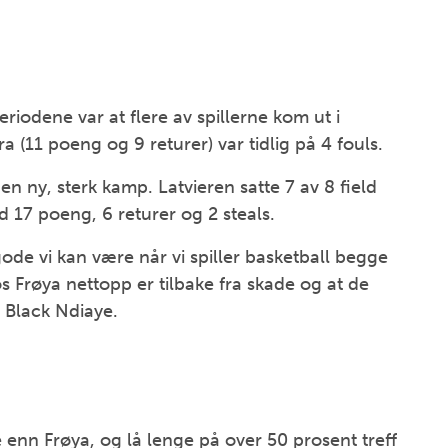
eriodene var at flere av spillerne kom ut i
a (11 poeng og 9 returer) var tidlig på 4 fouls.
en ny, sterk kamp. Latvieren satte 7 av 8 field
 17 poeng, 6 returer og 2 steals.
 gode vi kan være når vi spiller basketball begge
hos Frøya nettopp er tilbake fra skade og at de
x Black Ndiaye.
enn Frøya, og lå lenge på over 50 prosent treff