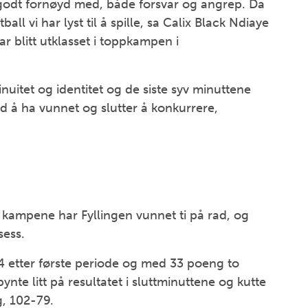
g godt fornøyd med, både forsvar og angrep. Da
all vi har lyst til å spille, sa Calix Black Ndiaye
ar blitt utklasset i toppkampen i
nuitet og identitet og de siste syv minuttene
med å ha vunnet og slutter å konkurrere,
e kampene har Fyllingen vunnet ti på rad, og
sess.
4 etter første periode og med 33 poeng to
nte litt på resultatet i sluttminuttene og kutte
g, 102-79.