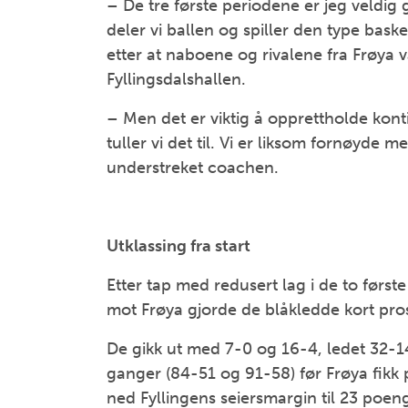
– De tre første periodene er jeg veldi
deler vi ballen og spiller den type basketb
etter at naboene og rivalene fra Frøya v
Fyllingsdalshallen.
– Men det er viktig å opprettholde konti
tuller vi det til. Vi er liksom fornøyde 
understreket coachen.
Utklassing fra start
Etter tap med redusert lag i de to først
mot Frøya gjorde de blåkledde kort pro
De gikk ut med 7-0 og 16-4, ledet 32-1
ganger (84-51 og 91-58) før Frøya fikk py
ned Fyllingens seiersmargin til 23 poen