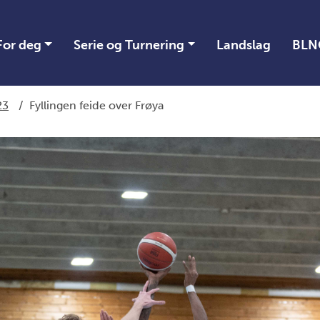
For deg
Serie og Turnering
Landslag
BLN
23
/
Fyllingen feide over Frøya