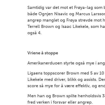
Samtidig var det mot et Frøya-lag som bo
både Ognjen Nisavic og Marcus Larsson 
angrep manglet og Frøya strevde mot h
Terrell Brown og Isaac Likekele, som h
også 4.
Vriene å stoppe
Amerikanerduoen styrte også mye i angr
Ligaens toppscorer Brown med 5 av 10 p
Likekele med driver, blikk og assists. 
score så mye for å være effektiv, og end
Men han og Brown spilte henholdsvis 38
fred verken i forsvar eller angrep.