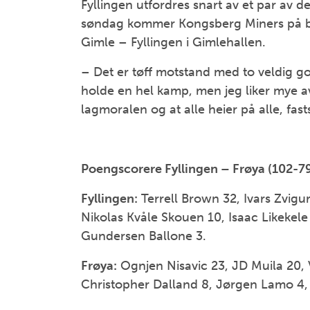
Fyllingen utfordres snart av et par av de
søndag kommer Kongsberg Miners på besø
Gimle – Fyllingen i Gimlehallen.
– Det er tøff motstand med to veldig go
holde en hel kamp, men jeg liker mye a
lagmoralen og at alle heier på alle, fas
Poengscorere Fyllingen – Frøya (102-79
Fyllingen:
Terrell Brown 32, Ivars Zvigur
Nikolas Kvåle Skouen 10, Isaac Likekele
Gundersen Ballone 3.
Frøya:
Ognjen Nisavic 23, JD Muila 20, 
Christopher Dalland 8, Jørgen Lamo 4, 