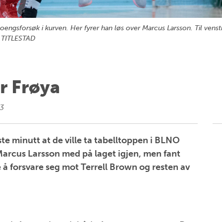
ngsforsøk i kurven. Her fyrer han løs over Marcus Larsson. Til venstre 
 TITLESTAD
r Frøya
3
ørste minutt at de ville ta tabelltoppen i BLNO
arcus Larsson med på laget igjen, men fant
e å forsvare seg mot Terrell Brown og resten av