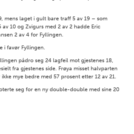
39, mens laget i gult bare traff 5 av 19 – som
5 av 10 og Zvigurs med 2 av 2 hadde Eric
sen 2 av 4 for Fyllingen.
 i favør Fyllingen.
llingen pådro seg 24 lagfeil mot gjestenes 18,
ielt fra gjestenes side. Frøya misset halvparten
ar ikke mye bedre med 57 prosent etter 12 av 21.
noterte seg for en ny double-double med sine 20