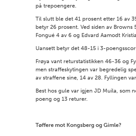
på trepoengere.
Til slutt ble det 41 prosent etter 16 av 
betyr 26 prosent. Ved siden av Browns 
Fongué 4 av 6 og Edvard Aamodt Kristian
Uansett betyr det 48-15 i 3-poengsscore
Frøya vant returstatistikken 46-36 og Fy
men straffeskytingen var begredelig spes
av straffene sine, 14 av 28. Fyllingen v
Best hos gule var igjen JD Muila, som 
poeng og 13 returer.
Tøffere mot Kongsberg og Gimle?