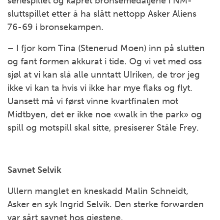
seriespillet og kapret bronsemedaljene i NM-
sluttspillet etter å ha slått nettopp Asker Aliens
76-69 i bronsekampen.
– I fjor kom Tina (Stenerud Moen) inn på slutten
og fant formen akkurat i tide. Og vi vet med oss
sjøl at vi kan slå alle unntatt UIriken, de tror jeg
ikke vi kan ta hvis vi ikke har mye flaks og flyt.
Uansett må vi først vinne kvartfinalen mot
Midtbyen, det er ikke noe «walk in the park» og
spill og motspill skal sitte, presiserer Ståle Frey.
Savnet Selvik
Ullern manglet en kneskadd Malin Schneidt,
Asker en syk Ingrid Selvik. Den sterke forwarden
var sårt savnet hos gjestene.