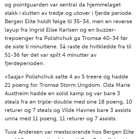
og pointguarden var sentral da hjemmelaget
stakk i slutten av tredje og utover i fjerde periode.
Bergen Elite holdt følge til 35-34, men en reverse
layup fra Ingrid Elise Karlsen og en buzzer-
trepoenger fra Polishchuk ga Tromsø 40-34 før
de siste ti minuttene. Så raste de hvitkledde fra til
51-36 før det var spilt 4 minutter av
fjerdeperioden.
«Sasja» Polishchuk satte 4 av 5 treere og hadde
21 poeng for Tromsø Storm Ungdom. Oda Marie
Austheim hadde en solid kamp og var bare 3
steals fra en triple-double med sine 18 poeng, 10
returer og 7 steals og Vilde Havnes bare 3 assists
unna med 11 poeng, 11 returer og 7 assists.
Tuva Andersen var mestscorende hos Bergen Elite