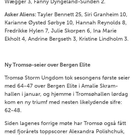
Wægger 3, Fanny Dyngeland-Sundén 2.
Asker Aliens:
Tayler Bennett 25, Siri Granheim 10,
Karianne Øysted Sørbye 10, Hannah Reynolds 8,
Fredrikke Hylen 7, Julie Skorpen 6, Ina Marie
Ekholt 4, Andrine Bergseth 3, Kristine Lindholm 3.
Ny Tromsø-seier over Bergen Elite
Tromsø Storm Ungdom tok sesongens første seier
med 64-47 over Bergen Elite i Amalie Skram-
hallen i januar, og hjemme i Tromsøhallen lørdag
kom en ny triumf med nesten likelydende sifre:
62-48.
Siden lagenes forrige møte har Tromsø også fått
med fjorårets toppscorer Alexandra Polishchuk,