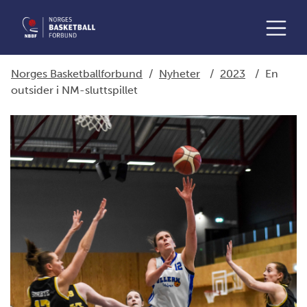
Norges Basketballforbund
/
Nyheter
/
2023
/
En
outsider i NM-sluttspillet