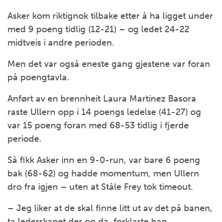
Asker kom riktignok tilbake etter å ha ligget under
med 9 poeng tidlig (12-21) – og ledet 24-22
midtveis i andre perioden.
Men det var også eneste gang gjestene var foran
på poengtavla.
Anført av en brennheit Laura Martínez Basora
raste Ullern opp i 14 poengs ledelse (41-27) og
var 15 poeng foran med 68-53 tidlig i fjerde
periode.
Så fikk Asker inn en 9-0-run, var bare 6 poeng
bak (68-62) og hadde momentum, men Ullern
dro fra igjen – uten at Ståle Frey tok timeout.
– Jeg liker at de skal finne litt ut av det på banen,
ta lederskapet der og da, forklarte han.