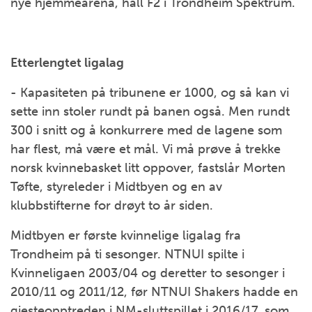
nye hjemmearena, hall F2 i Trondheim Spektrum.
Etterlengtet ligalag
- Kapasiteten på tribunene er 1000, og så kan vi
sette inn stoler rundt på banen også. Men rundt
300 i snitt og å konkurrere med de lagene som
har flest, må være et mål. Vi må prøve å trekke
norsk kvinnebasket litt oppover, fastslår Morten
Tøfte, styreleder i Midtbyen og en av
klubbstifterne for drøyt to år siden.
Midtbyen er første kvinnelige ligalag fra
Trondheim på ti sesonger. NTNUI spilte i
Kvinneligaen 2003/04 og deretter to sesonger i
2010/11 og 2011/12, før NTNUI Shakers hadde en
gjesteopptreden i NM-sluttspillet i 2016/17, som