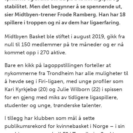
stabilitet. Men det begynner å se spennende ut,
sier Midtbyen-trener Frode Ramberg. Han har 18
spillere i troppen og ni av dem har ligaerfaring.
Midtbyen Basket ble stiftet i august 2019, gikk fra
null til 150 medlemmer på tre måneder og er nå
kommet opp i 270 aktive.
Bare en kikk på lagoppstillingen forteller at
nykommerne fra Trondheim har alle muligheter til
å hevde seg i Firi-ligaen, med unge profiler som
Kari Kyrkjebø (20) og Julie Wilborn (22) i spissen
for en gjeng med miks av tidligere ligaspillere,
studenter og unge, trønderske talenter.
I tillegg har klubben som mål å sette
publikumsrekord for kvinnebasket i Norge – i sin