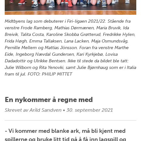
Midtbyens lag som debuterer i Firi-ligaen 2021/22. Stående fra
venstre Frode Ramberg, Mathias Dørmænen, Maria Bruvik, Ida
Breivik, Talita Costa, Karoline Skobba Grøtterud, Fredrikke Hylen,
Frida Høgh, Emma Tallaksen, Lana Lacken, Maja Osmundsvåg,
Pernille Mellem og Mattias Jönsson. Foran fra venstre Marthe
Eide, Ingeborg Nævdal Gundersen, Kari Kyrkjebø, Lovisa
Dadadottir og Ulrikke Bentsen. Ikke til stede da bildet ble tatt:
Julie Wilborn og Rita Yenovki, samt Julie Bjørnhaug som er i Italia
fram til jul. FOTO: PHILIP MITTET
En nykommer å regne med
Skrevet av
Arild Sandven
•
30. september 2021
- Vi kommer med blanke ark, må bli kjent med
spillerne og bruke litt tid på å få inn lagspill og