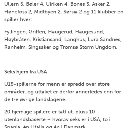
Ullern 5, Bøler 4, Ulriken 4, Bønes 3, Asker 2,
Hønefoss 2, Midtbyen 2, Sørsia 2 og 11 klubber én
spiller hver:
Fyllingen, Griffen, Haugerud, Haugesund,
Høybråten, Kristiansand, Langhus, Lura Sandnes,
Ranheim, Singsaker og Tromsø Storm Ungdom.
Seks hjem fra USA
U18-spillerne for menn er spredd over store
områder, og uttaket er derfor annerledes enn for
de tre øvrige landslagene.
20 hjemlige spillere er tatt ut, pluss 10
utenlandsbaserte – hvorav seks er i USA, to i
Spania, én i Italia og én i Danmark.