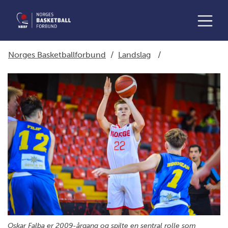
Norges Basketballforbund
/
Landslag
/
Oskar Falba er 2009-årgang og spilte en sentral rolle som