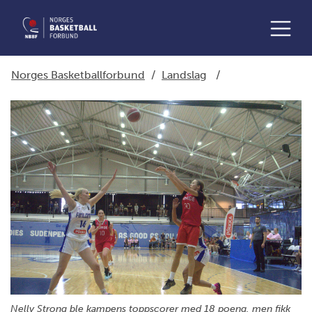
Norges Basketballforbund
/
Landslag
/
Nelly Strong ble kampens toppscorer med 18 poeng, men fikk