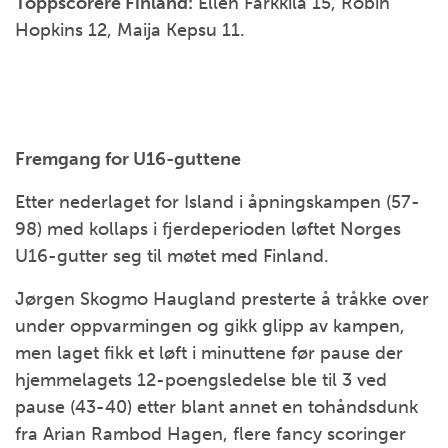
Toppscorere Finland:
Ellen Färkkilä 15, Robin
Hopkins 12, Maija Kepsu 11.
Fremgang for U16-guttene
Etter nederlaget for Island i åpningskampen (57-
98) med kollaps i fjerdeperioden løftet Norges
U16-gutter seg til møtet med Finland.
Jørgen Skogmo Haugland presterte å tråkke over
under oppvarmingen og gikk glipp av kampen,
men laget fikk et løft i minuttene før pause der
hjemmelagets 12-poengsledelse ble til 3 ved
pause (43-40) etter blant annet en tohåndsdunk
fra Arian Rambod Hagen, flere fancy scoringer