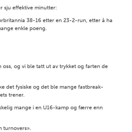
 sju effektive minutter:
orbritannia 38-16 etter en 23-2-run, etter å ha
n mange enkle poeng.
oss, og vi ble tatt ut av trykket og farten de
kke det fysiske og det ble mange fastbreak-
ets trener.
ekkelig mange i en U16-kamp og færre enn
m turnovers».