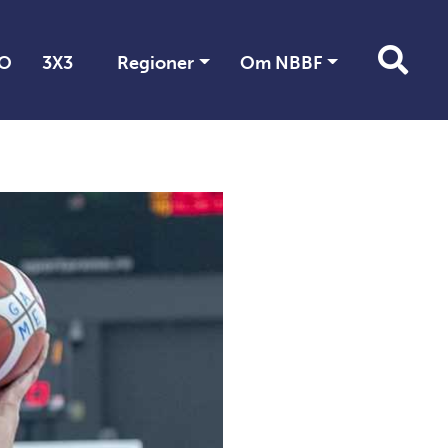
O
3X3
Regioner
Om NBBF