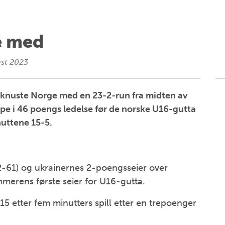
e med
ust 2023
e, knuste Norge med en 23-2-run fra midten av
 oppe i 46 poengs ledelse før de norske U16-gutta
nuttene 15-5.
2-61) og ukrainernes 2-poengsseier over
mmerens første seier for U16-gutta.
 etter fem minutters spill etter en trepoenger