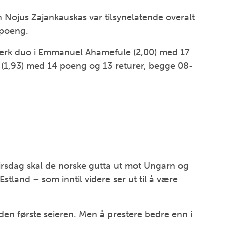
 Nojus Zajankauskas var tilsynelatende overalt
poeng.
terk duo i Emmanuel Ahamefule (2,00) med 17
 (1,93) med 14 poeng og 13 returer, begge 08-
tirsdag skal de norske gutta ut mot Ungarn og
stland – som inntil videre ser ut til å være
a den første seieren. Men å prestere bedre enn i