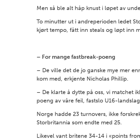
Men så ble alt håp knust i løpet av under
To minutter ut i andreperioden ledet St
kjørt tempo, fått inn steals og løpt in
– For mange fastbreak-poeng
– De ville det de jo ganske mye mer enn 
kom med, erkjente Nicholas Phillip.
– De klarte å dytte på oss, vi matchet i
poeng av våre feil, fastslo U16-landslag
Norge hadde 23 turnovers, ikke forskr
Storbritannia som endte med 25.
Likevel vant britene 34-14 i «points fro