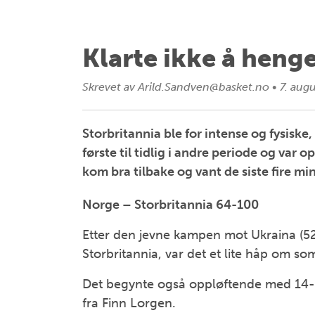
Klarte ikke å heng
Skrevet av
Arild.Sandven@basket.no
•
7. aug
Storbritannia ble for intense og fysisk
første til tidlig i andre periode og var
kom bra tilbake og vant de siste fire mi
Norge – Storbritannia 64-100
Etter den jevne kampen mot Ukraina (5
Storbritannia, var det et lite håp om so
Det begynte også oppløftende med 14-15
fra Finn Lorgen.