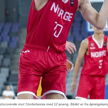
stscorende mot Storbritannia med 12 poeng. Bildet er fra åpningsk