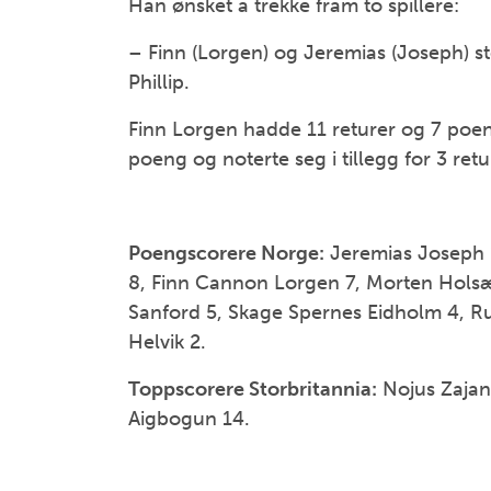
Han ønsket å trekke fram to spillere:
– Finn (Lorgen) og Jeremias (Joseph) ste
Phillip.
Finn Lorgen hadde 11 returer og 7 poe
poeng og noterte seg i tillegg for 3 retur
Poengscorere Norge:
Jeremias Joseph 1
8, Finn Cannon Lorgen 7, Morten Holsæt
Sanford 5, Skage Spernes Eidholm 4, 
Helvik 2.
Toppscorere Storbritannia:
Nojus Zajan
Aigbogun 14.