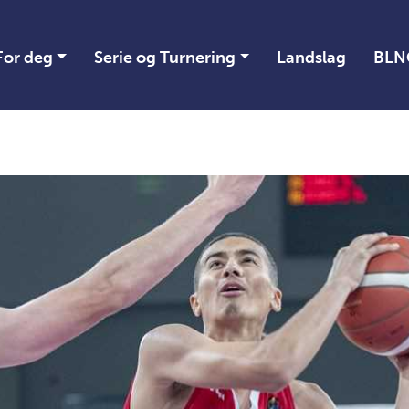
For deg
Serie og Turnering
Landslag
BLN