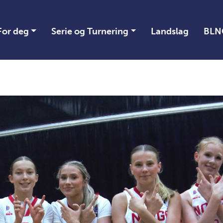
For deg
Serie og Turnering
Landslag
BLN