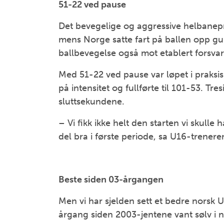
51-22 ved pause
Det bevegelige og aggressive helbanepr
mens Norge satte fart på ballen opp gul
ballbevegelse også mot etablert forsvar
Med 51-22 ved pause var løpet i praksis
på intensitet og fullførte til 101-53. Tre
sluttsekundene.
– Vi fikk ikke helt den starten vi skulle
del bra i første periode, sa U16-trenere
Beste siden 03-årgangen
Men vi har sjelden sett et bedre norsk U
årgang siden 2003-jentene vant sølv i nor