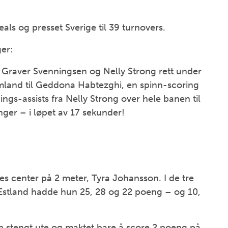
als og presset Sverige til 39 turnovers.
ger:
 Graver Svenningsen og Nelly Strong rett under
mland til Geddona Habtezghi, en spinn-scoring
gs-assists fra Nelly Strong over hele banen til
nger – i løpet av 17 sekunder!
es center på 2 meter, Tyra Johansson. I de tre
 Estland hadde hun 25, 28 og 22 poeng – og 10,
n stengt ute og maktet bare å score 2 poeng på