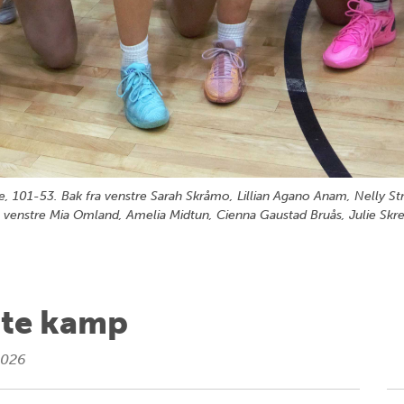
ge, 101-53. Bak fra venstre Sarah Skråmo, Lillian Agano Anam, Nelly S
a venstre Mia Omland, Amelia Midtun, Cienna Gaustad Bruås, Julie S
iste kamp
 2026