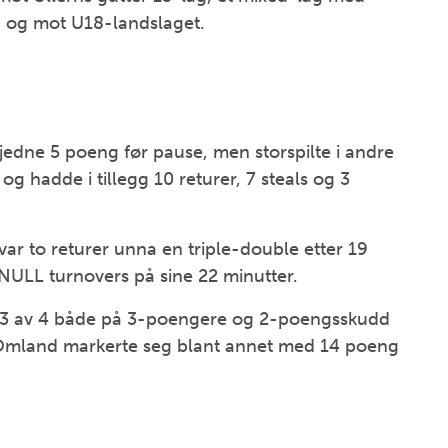
g og mot U18-landslaget.
edne 5 poeng før pause, men storspilte i andre
 hadde i tillegg 10 returer, 7 steals og 3
var to returer unna en triple-double etter 19
g NULL turnovers på sine 22 minutter.
d 3 av 4 både på 3-poengere og 2-poengsskudd
Omland markerte seg blant annet med 14 poeng