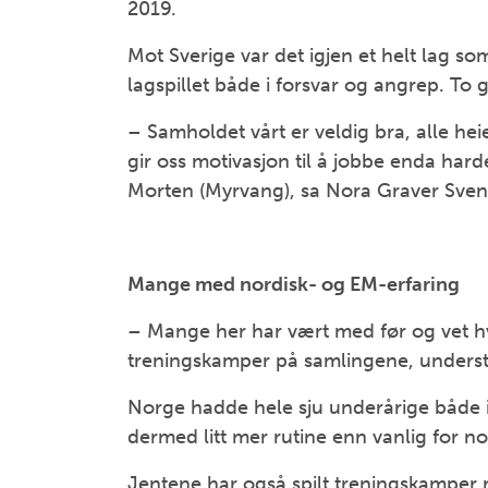
2019.
Mot Sverige var det igjen et helt lag som b
lagspillet både i forsvar og angrep. To
– Samholdet vårt er veldig bra, alle heie
gir oss motivasjon til å jobbe enda harder
Morten (Myrvang), sa Nora Graver Sven
Mange med nordisk- og EM-erfaring
– Mange her har vært med før og vet hva 
treningskamper på samlingene, underst
Norge hadde hele sju underårige både i
dermed litt mer rutine enn vanlig for n
Jentene har også spilt treningskamper 