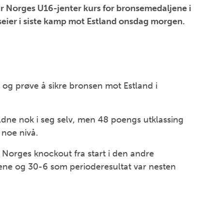
ar Norges U16-jenter kurs for bronsemedaljene i
seier i siste kamp mot Estland onsdag morgen.
g og prøve å sikre bronsen mot Estland i
eldne nok i seg selv, men 48 poengs utklassing
 noe nivå.
m Norges knockout fra start i den andre
tene og 30-6 som perioderesultat var nesten