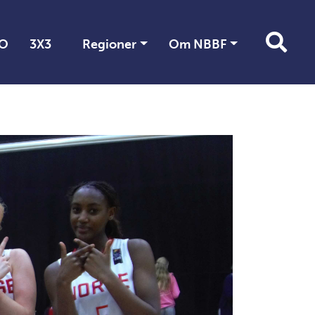
O
3X3
Regioner
Om NBBF