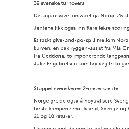
39 svenske turnovers
Det aggressive forsvaret ga Norge 25 ste
Jentene fikk også inn flere lekre scorin
Et raskt give-and-go-spill mellom Nora
kurven, en bak ryggen-assist fra Mia O
fra Geddona, to imponerende langpasnin
Julie Engebretsen som løp seg fri to ga
Stoppet svenskenes 2-meterscenter
Norge greide også å nøytralisere Sverig
første kampene mot Island, Sverige og
21 og 10 returer.
I kampen mot de norske jentene ble hu