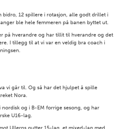
idro, 12 spillere i rotasjon, alle godt drillet i
 ganger ble hele femmeren på banen byttet ut.
r på hverandre og har tillit til hverandre og det
e. I tillegg til at vi var en veldig bra coach i
ningsen.
vi går til. Og så har det hjulpet å spille
reket Nora.
 nordisk og i B-EM forrige sesong, og har
orske U16-lag.
mot Ullerns gutter 15-lag, et mixed-lag med