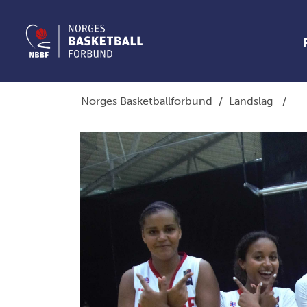
Norges Basketballforbund
/
Landslag
/