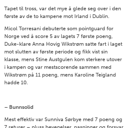
Tapet til tross, var det mye å glede seg over i den
første av de to kampene mot Irland i Dublin.
Micol Torresani debuterte som pointguard for
Norge ved å score 5 av lagets 7 første poeng,
Duke-klare Anna Hovig Wikstrøm satte fart i laget
mot slutten av første periode og fikk vist sin
klasse, mens Stine Austgulen kom sterkere utover
i kampen og var mestscorende sammen med
Wikstrøm på 11 poeng, mens Karoline Teigland
hadde 10.
– Bunnsolid
Mest effektiv var Sunniva Sørbye med 7 poeng og
7 returer – pluss bevegelser, pasninger og forsvar