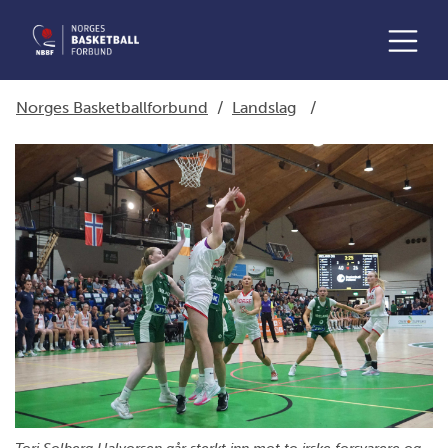
Norges Basketballforbund
/
Landslag
/