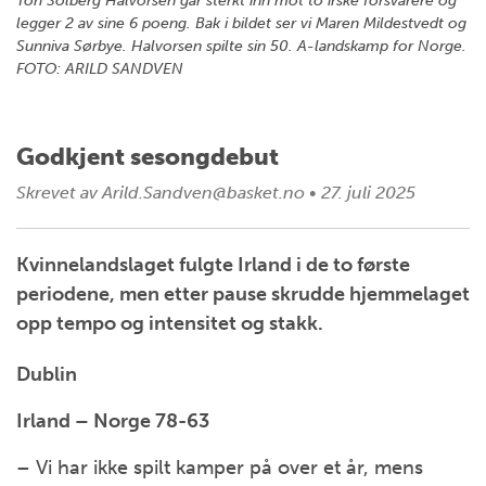
Tori Solberg Halvorsen går sterkt inn mot to irske forsvarere og
legger 2 av sine 6 poeng. Bak i bildet ser vi Maren Mildestvedt og
Sunniva Sørbye. Halvorsen spilte sin 50. A-landskamp for Norge.
FOTO: ARILD SANDVEN
Godkjent sesongdebut
Skrevet av
Arild.Sandven@basket.no
•
27. juli 2025
Kvinnelandslaget fulgte Irland i de to første
periodene, men etter pause skrudde hjemmelaget
opp tempo og intensitet og stakk.
Dublin
Irland – Norge 78-63
– Vi har ikke spilt kamper på over et år, mens