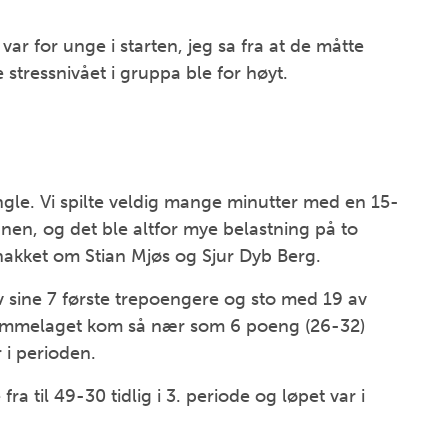
ar for unge i starten, jeg sa fra at de måtte
stressnivået i gruppa ble for høyt.
angle. Vi spilte veldig mange minutter med en 15-
nen, og det ble altfor mye belastning på to
nakket om Stian Mjøs og Sjur Dyb Berg.
av sine 7 første trepoengere og sto med 19 av
jemmelaget kom så nær som 6 poeng (26-32)
 i perioden.
a til 49-30 tidlig i 3. periode og løpet var i