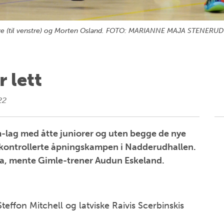
eve (til venstre) og Morten Osland. FOTO: MARIANNE MAJA STENERUD
 lett
22
-lag med åtte juniorer og uten begge de nye
 kontrollerte åpningskampen i Nadderudhallen.
ra, mente Gimle-trener Audun Eskeland.
teffon Mitchell og latviske Raivis Scerbinskis