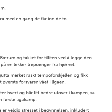
um.
 bra med en gang de får inn de to
 Bærum og takket for tilliten ved å legge den
på en lekker trepoenger fra hjørnet.
tta merket raskt tempoforskjellen og fikk
 øverste forsvarsnivået i ligaen.
tter hvert og blir litt bedre utover i kampen, sa
 første ligakamp.
 er veldig stresset i begynnelsen, inkludert