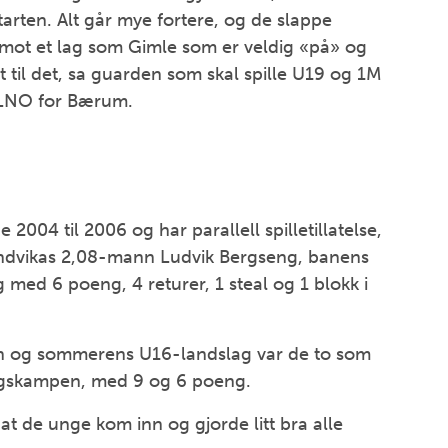
arten. Alt går mye fortere, og de slappe
ot et lag som Gimle som er veldig «på» og
ant til det, sa guarden som skal spille U19 og 1M
 BLNO for Bærum.
2004 til 2006 og har parallell spilletillatelse,
Sandvikas 2,08-mann Ludvik Bergseng, banens
 med 6 poeng, 4 returer, 1 steal og 1 blokk i
n og sommerens U16-landslag var de to som
ingskampen, med 9 og 6 poeng.
 at de unge kom inn og gjorde litt bra alle