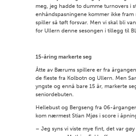
meg, jeg hadde to dumme turnovers i st
enhåndspasningene kommer ikke fram m
spiller så tøft forsvar. Men vi skal bli v
for Ullern denne sesongen i tillegg til
15-åring markerte seg
Åtte av Bærums spillere er fra årgangene 
de fleste fra Kolbotn og Ullern. Men 
yngste og ennå bare 15 år, markerte seg
seniordebuten.
Hellebust og Bergseng fra 06-årgange
kom nærmest Stian Mjøs i score i åpn
– Jeg syns vi viste mye fint, det var gøy