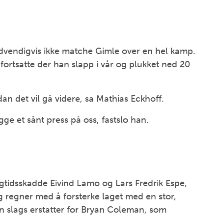
dvendigvis ikke matche Gimle over en hel kamp.
ortsatte der han slapp i vår og plukket ned 20
an det vil gå videre, sa Mathias Eckhoff.
gge et sånt press på oss, fastslo han.
langtidsskadde Eivind Lamo og Lars Fredrik Espe,
g regner med å forsterke laget med en stor,
en slags erstatter for Bryan Coleman, som