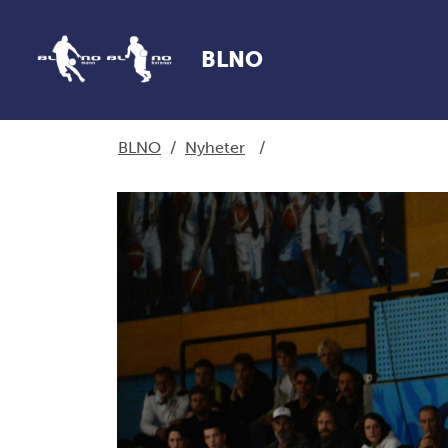
BLNO
BLNO
/
Nyheter
/