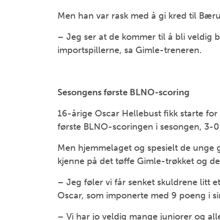
Men han var rask med å gi kred til Bær
– Jeg ser at de kommer til å bli veldig
importspillerne, sa Gimle-treneren.
Sesongens første BLNO-scoring
16-årige Oscar Hellebust fikk starte for
første BLNO-scoringen i sesongen, 3-0 
Men hjemmelaget og spesielt de unge gu
kjenne på det tøffe Gimle-trøkket og det
– Jeg føler vi får senket skuldrene litt e
Oscar, som imponerte med 9 poeng i sin
– Vi har jo veldig mange juniorer og alle