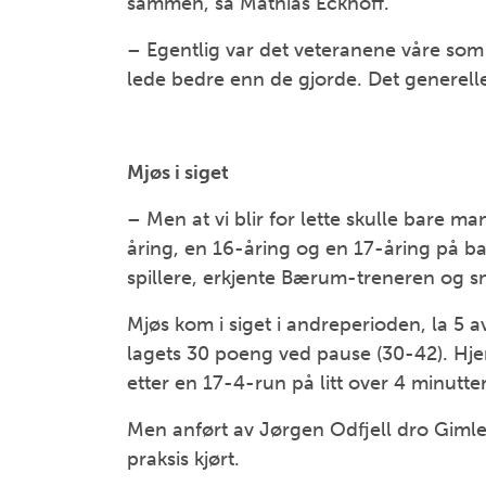
sammen, sa Mathias Eckhoff.
– Egentlig var det veteranene våre som v
lede bedre enn de gjorde. Det generelle 
Mjøs i siget
– Men at vi blir for lette skulle bare m
åring, en 16-åring og en 17-åring på ba
spillere, erkjente Bærum-treneren og s
Mjøs kom i siget i andreperioden, la 5 
lagets 30 poeng ved pause (30-42). H
etter en 17-4-run på litt over 4 minutter
Men anført av Jørgen Odfjell dro Gimle fr
praksis kjørt.