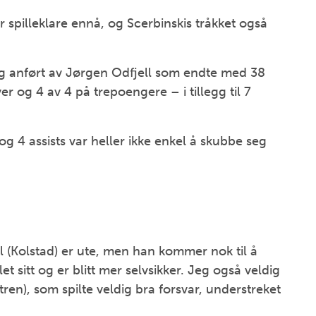
spilleklare ennå, og Scerbinskis tråkket også
lag anført av Jørgen Odfjell som endte med 38
er og 4 av 4 på trepoengere – i tillegg til 7
g 4 assists var heller ikke enkel å skubbe seg
l (Kolstad) er ute, men han kommer nok til å
let sitt og er blitt mer selvsikker. Jeg også veldig
ren), som spilte veldig bra forsvar, understreket