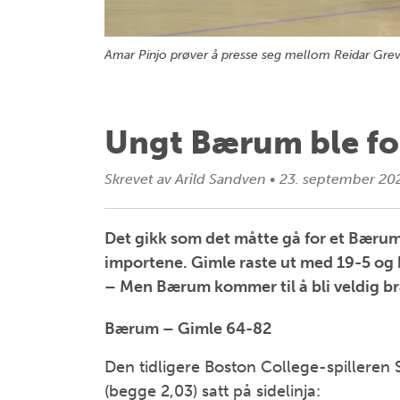
Amar Pinjo prøver å presse seg mellom Reidar Gr
Ungt Bærum ble for
Skrevet av
Arild Sandven
•
23. september 20
Det gikk som det måtte gå for et Bærum
importene. Gimle raste ut med 19-5 og
– Men Bærum kommer til å bli veldig b
Bærum – Gimle 64-82
Den tidligere Boston College-spilleren S
(begge 2,03) satt på sidelinja: