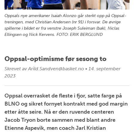
Oppsals nye amerikaner Isaiah Alonzo går sterkt opp på Oppsal-
treningen, med Christian Andersen (nr 91) i forsvar. De øvrige
spillerne i bildet er fra venstre Joseph Suleiman (bak), Niclas
Ellingsen og Nick Kervens. FOTO: ERIK BERGLUND
Oppsal-optimisme før sesong to
Skrevet av
Arild.Sandven@basket.no
•
14. september
2023
Oppsal overrasket de fleste i fjor, satte farge på
BLNO og sikret fornyet kontrakt med god margin
etter åtte seire. Nå er den ruvende centeren
Jacob Tryon borte sammen med blant andre
Etienne Aspevik, men coach Jarl Kristian