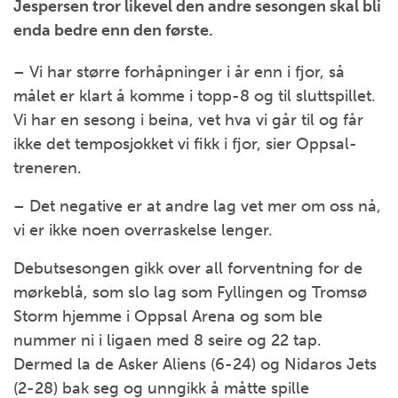
Jespersen tror likevel den andre sesongen skal bli
enda bedre enn den første.
– Vi har større forhåpninger i år enn i fjor, så
målet er klart å komme i topp-8 og til sluttspillet.
Vi har en sesong i beina, vet hva vi går til og får
ikke det temposjokket vi fikk i fjor, sier Oppsal-
treneren.
– Det negative er at andre lag vet mer om oss nå,
vi er ikke noen overraskelse lenger.
Debutsesongen gikk over all forventning for de
mørkeblå, som slo lag som Fyllingen og Tromsø
Storm hjemme i Oppsal Arena og som ble
nummer ni i ligaen med 8 seire og 22 tap.
Dermed la de Asker Aliens (6-24) og Nidaros Jets
(2-28) bak seg og unngikk å måtte spille