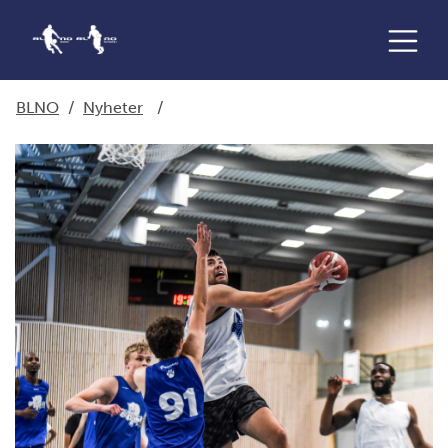
BLNO
/
Nyheter
/