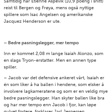
Samtidig har Etienne Aspevik (10,9 poeng i snitt)
reist til Bergen og Frøya, mens også nyttige
spillere som Isac Angelsen og amerikanske
Jacquez Henderson er ute.
– Bedre pasningslegger, mer tempo
Inn er kommet 2,08 m lange Isaiah Alonzo, som
en slags Tryon-erstatter. Men en annen type
spiller.
– Jacob var det defensive ankeret vårt, Isaiah er
én som liker å ha ballen i hendene, som elsker å
involvere lagkameratene og som er en veldig mye
bedre pasningslegger. Han skyter ballen like bra
og har mer tempo enn Jacob i fjor, kan løpe
gulvet fortere, forklarer Jarl Jespersen.